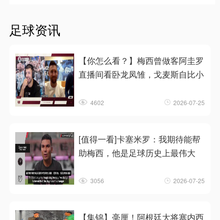
足球资讯
【你怎么看？】梅西曾做客阿圭罗
直播间看卧龙凤雏，戈麦斯自比小
4602
2026-07-25
[值得一看]卡塞米罗：我期待能帮
助梅西，他是足球历史上最伟大
3056
2026-07-25
【集锦】毫厘！阿根廷大将塞内西