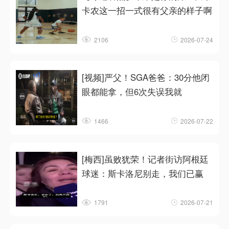
卡农这一招一式很有父亲的样子啊
2106
2026-07-24
[视频]严父！SGA爸爸：30分他闭
眼都能拿，但6次失误我就
1466
2026-07-22
[梅西]虽败犹荣！记者街访阿根廷
球迷：斯卡洛尼别走，我们已赢
1791
2026-07-21