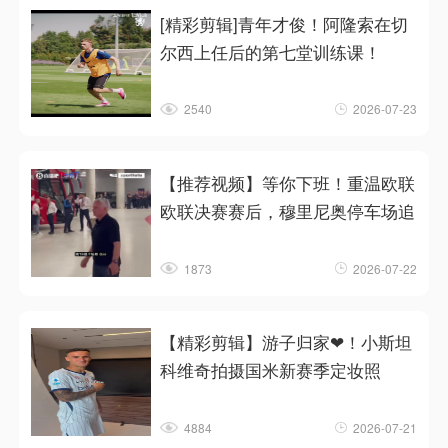
[精彩剪辑]青年才俊！阿隆索在切
尔西上任后的第七堂训练课！
2540
2026-07-23
【推荐视频】等你下班！重温欧联
欧联决赛赛后，穆里尼奥停车场追
1873
2026-07-22
【精彩剪辑】游子归家❤！小斯坦
科维奇拍摄国米新赛季定妆照
4884
2026-07-21