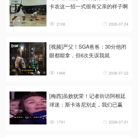
卡农这一招一式很有父亲的样子啊
2106
2026-07-24
[视频]严父！SGA爸爸：30分他闭
眼都能拿，但6次失误我就
1466
2026-07-22
[梅西]虽败犹荣！记者街访阿根廷
球迷：斯卡洛尼别走，我们已赢
1791
2026-07-21