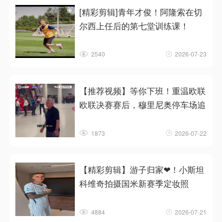
[精彩剪辑]青年才俊！阿隆索在切
尔西上任后的第七堂训练课！
2540
2026-07-23
【推荐视频】等你下班！重温欧联
欧联决赛赛后，穆里尼奥停车场追
1873
2026-07-22
【精彩剪辑】游子归家❤！小斯坦
科维奇拍摄国米新赛季定妆照
4884
2026-07-21