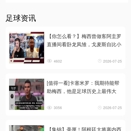
足球资讯
【你怎么看？】梅西曾做客阿圭罗
直播间看卧龙凤雏，戈麦斯自比小
4602
2026-07-25
[值得一看]卡塞米罗：我期待能帮
助梅西，他是足球历史上最伟大
3056
2026-07-25
【集锦】毫厘！阿根廷大将塞内西