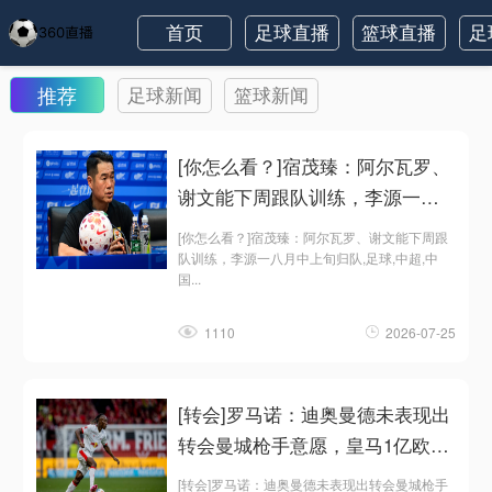
首页
足球直播
篮球直播
足
推荐
足球新闻
篮球新闻
[你怎么看？]宿茂臻：阿尔瓦罗、
谢文能下周跟队训练，李源一八
月中上旬归队
[你怎么看？]宿茂臻：阿尔瓦罗、谢文能下周跟
队训练，李源一八月中上旬归队,足球,中超,中
国...
1110
2026-07-25
[转会]罗马诺：迪奥曼德未表现出
转会曼城枪手意愿，皇马1亿欧报
价被拒
[转会]罗马诺：迪奥曼德未表现出转会曼城枪手