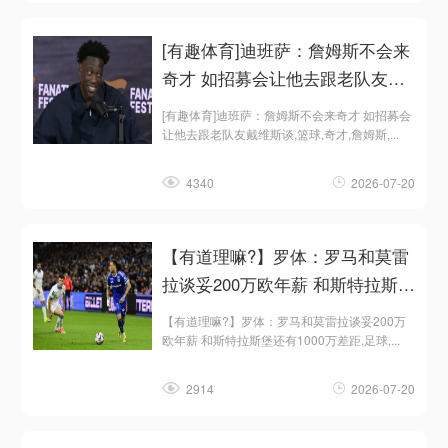
[有趣体育]迪班萨：詹姆斯不会来
奇才 如招募会让他去跟老队友戴
维斯谈
[有趣体育]迪班萨：詹姆斯不会来奇才 如招募会
让他去跟老队友戴维斯谈,篮球,奇才,詹姆斯,...
4340
2026-07-20
【有道理嘛?】罗体：罗马和莫雷
拉谈妥200万欧年薪 和斯特拉斯堡
还有1000万差距
【有道理嘛?】罗体：罗马和莫雷拉谈妥200万
欧年薪 和斯特拉斯堡还有1000万差距,足球,...
2914
2026-07-20