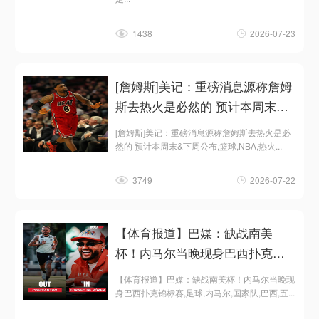
1438
2026-07-23
[詹姆斯]美记：重磅消息源称詹姆
斯去热火是必然的 预计本周末&
下周公布
[詹姆斯]美记：重磅消息源称詹姆斯去热火是必
然的 预计本周末&下周公布,篮球,NBA,热火...
3749
2026-07-22
【体育报道】巴媒：缺战南美
杯！内马尔当晚现身巴西扑克锦
标赛
【体育报道】巴媒：缺战南美杯！内马尔当晚现
身巴西扑克锦标赛,足球,内马尔,国家队,巴西,五...