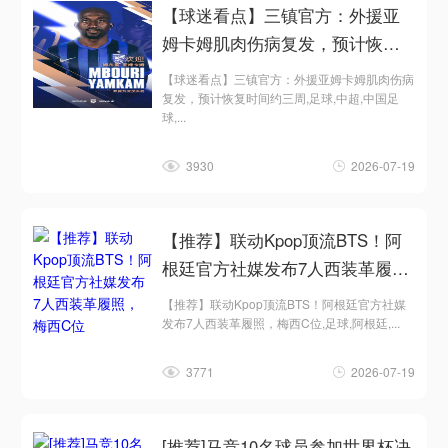
【球迷看点】三镇官方：外援亚
姆卡姆肌肉伤病复发，预计恢复
时间约三周
【球迷看点】三镇官方：外援亚姆卡姆肌肉伤病
复发，预计恢复时间约三周,足球,中超,中国足
球,...
3930
2026-07-19
【推荐】联动Kpop顶流BTS！阿
根廷官方社媒发布7人西装革履
照，梅西C位
【推荐】联动Kpop顶流BTS！阿根廷官方社媒
发布7人西装革履照，梅西C位,足球,阿根廷,...
3771
2026-07-19
[推荐]马竞10名球员参加世界杯决