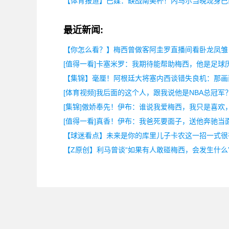
【体育报道】巴媒：缺战南美杯！内马尔当晚现身巴
最近新闻:
【你怎么看？】梅西曾做客阿圭罗直播间看卧龙凤雏
[值得一看]卡塞米罗：我期待能帮助梅西，他是足球
【集锦】毫厘！阿根廷大将塞内西谈错失良机：那画
[体育视频]我后面的这个人，跟我说他是NBA总冠军
[集锦]傲娇奉先！伊布：谁说我爱梅西，我只是喜欢
[值得一看]真香！伊布：我爸死要面子，送他奔驰当
【球迷看点】未来是你的库里儿子卡农这一招一式很
【Z原创】利马曾谈“如果有人敢碰梅西，会发生什么