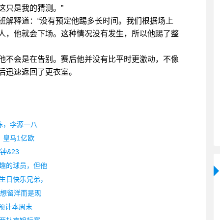
这只是我的猜测。”
班解释道：“没有预定他踢多长时间。我们根据场上
人，他就会下场。这种情况没有发生，所以他踢了整
他不会是在告别。赛后他并没有比平时更激动，不像
后迅速返回了更衣室。
练，李源一八
，皇马1亿欧
钟&23
趣的球员，但他
生日快乐兄弟，
不想留洋而是现
 预计本周末