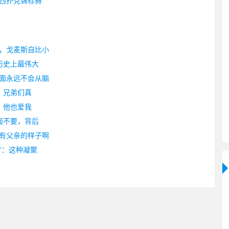
西扑克锦标赛
，戈麦斯自比小
历史上最伟大
面永远不会从脑
？兄弟们真
，他也爱我
面不要，背后
有父亲的样子啊
”：这种凝聚