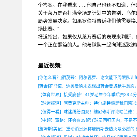
个答案。在我看来……他自己也还不知道，但
关于莱万是否打满全场是计划中的告别，乌尔
局势发展决定。如果罗伯特告诉我们他需要换
场比赛。”
报道指出，如果仅从莱万赛后的表现来判断，
一个正在翻篇的人。他与球队一起向球迷致谢
最近视频:
[你怎么看？]宿茂臻：阿尔瓦罗、谢文能下周跟队训
[转会]罗马诺：迪奥曼德未表现出转会曼城枪手意愿
【体育世界】接受底薪！41岁老詹今年季后赛38.4分
【球迷报道】阿贾克斯主帅：特尔施特根是我们感兴
【值得一看】球迷纷纷围观！维尼修斯评论哈兰德：
【中超】董路：还会有09留洋球员回归国内，不是
[詹姆斯]美记：重磅消息源称詹姆斯去热火是必然的