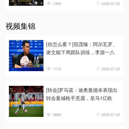
1466
2026-07-22
视频集锦
[你怎么看？]宿茂臻：阿尔瓦罗、
谢文能下周跟队训练，李源一八
1110
2026-07-25
[转会]罗马诺：迪奥曼德未表现出
转会曼城枪手意愿，皇马1亿欧
3886
2026-07-25