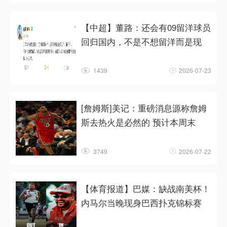
【中超】董路：还会有09留洋球员
回归国内，不是不想留洋而是现
1439
2026-07-23
[詹姆斯]美记：重磅消息源称詹姆
斯去热火是必然的 预计本周末
3749
2026-07-22
【体育报道】巴媒：缺战南美杯！
内马尔当晚现身巴西扑克锦标赛