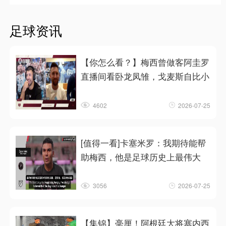
足球资讯
【你怎么看？】梅西曾做客阿圭罗
直播间看卧龙凤雏，戈麦斯自比小
4602
2026-07-25
[值得一看]卡塞米罗：我期待能帮
助梅西，他是足球历史上最伟大
3056
2026-07-25
【集锦】毫厘！阿根廷大将塞内西