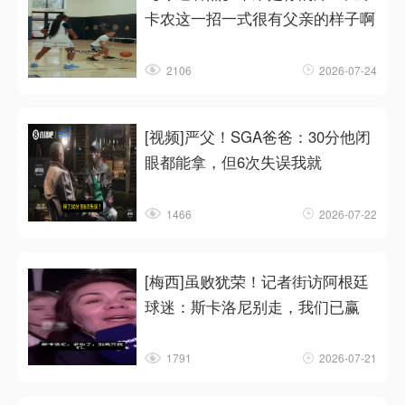
卡农这一招一式很有父亲的样子啊
2106
2026-07-24
[视频]严父！SGA爸爸：30分他闭
眼都能拿，但6次失误我就
1466
2026-07-22
[梅西]虽败犹荣！记者街访阿根廷
球迷：斯卡洛尼别走，我们已赢
1791
2026-07-21