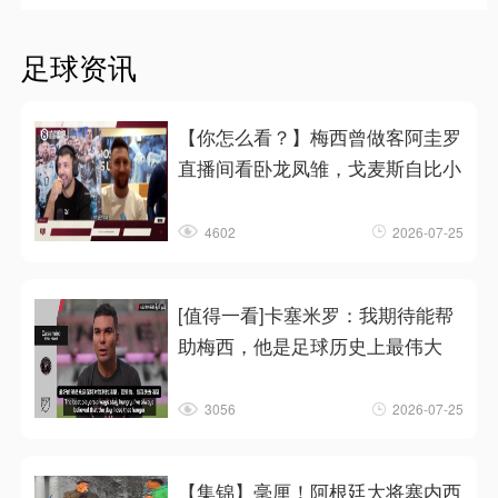
足球资讯
【你怎么看？】梅西曾做客阿圭罗
直播间看卧龙凤雏，戈麦斯自比小
4602
2026-07-25
[值得一看]卡塞米罗：我期待能帮
助梅西，他是足球历史上最伟大
3056
2026-07-25
【集锦】毫厘！阿根廷大将塞内西