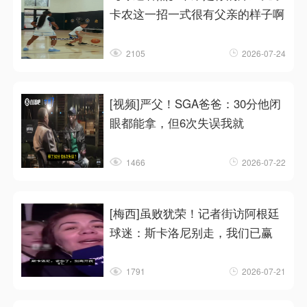
卡农这一招一式很有父亲的样子啊
2105
2026-07-24
[视频]严父！SGA爸爸：30分他闭
眼都能拿，但6次失误我就
1466
2026-07-22
[梅西]虽败犹荣！记者街访阿根廷
球迷：斯卡洛尼别走，我们已赢
1791
2026-07-21