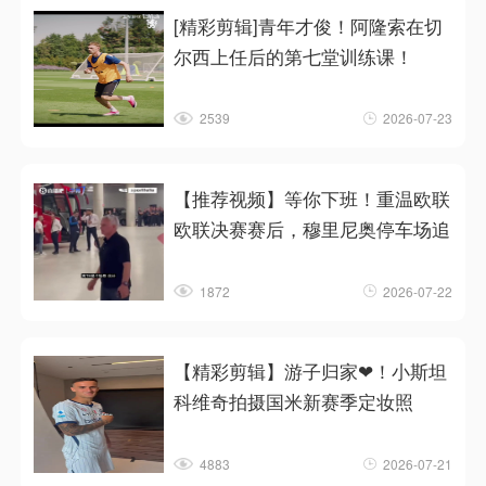
[精彩剪辑]青年才俊！阿隆索在切
尔西上任后的第七堂训练课！
2539
2026-07-23
【推荐视频】等你下班！重温欧联
欧联决赛赛后，穆里尼奥停车场追
1872
2026-07-22
【精彩剪辑】游子归家❤！小斯坦
科维奇拍摄国米新赛季定妆照
4883
2026-07-21