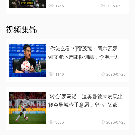
1466
2026-07-22
视频集锦
[你怎么看？]宿茂臻：阿尔瓦罗、
谢文能下周跟队训练，李源一八
1110
2026-07-25
[转会]罗马诺：迪奥曼德未表现出
转会曼城枪手意愿，皇马1亿欧
3886
2026-07-25