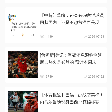
【中超】董路：还会有09留洋球员
回归国内，不是不想留洋而是现
1439
2026-07-23
[詹姆斯]美记：重磅消息源称詹姆
斯去热火是必然的 预计本周末
3749
2026-07-22
【体育报道】巴媒：缺战南美杯！
内马尔当晚现身巴西扑克锦标赛