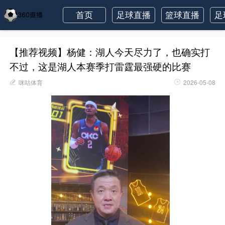
首页
足球直播
篮球直播
足
【推荐视频】杨健：湖人今天尽力了，也确实打
不过，这是湖人本赛季打雷霆最强硬的比赛
咪咕体育
2026-05-08