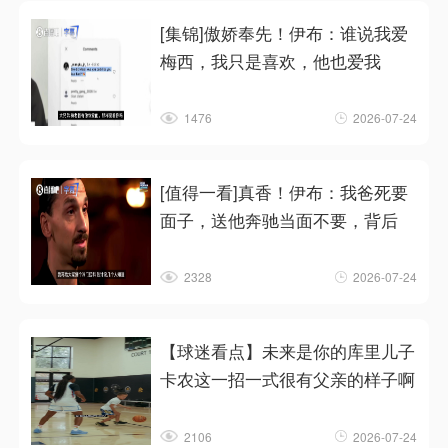
[集锦]傲娇奉先！伊布：谁说我爱
梅西，我只是喜欢，他也爱我
1476
2026-07-24
[值得一看]真香！伊布：我爸死要
面子，送他奔驰当面不要，背后
2328
2026-07-24
【球迷看点】未来是你的库里儿子
卡农这一招一式很有父亲的样子啊
2106
2026-07-24