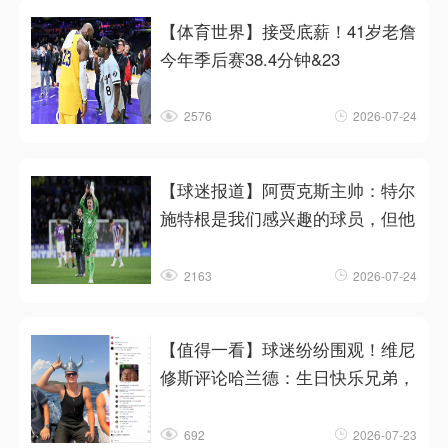
【体育世界】接受底薪！41岁老詹
今年季后赛38.4分钟&23
2576
2026-07-24
【球迷报道】阿贾克斯主帅：特尔
施特根是我们感兴趣的球员，但他
2163
2026-07-24
【值得一看】球迷纷纷围观！维尼
修斯评论哈兰德：生日快乐兄弟，
692
2026-07-23