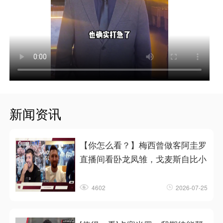
新闻资讯
【你怎么看？】梅西曾做客阿圭罗
直播间看卧龙凤雏，戈麦斯自比小
4602
2026-07-25