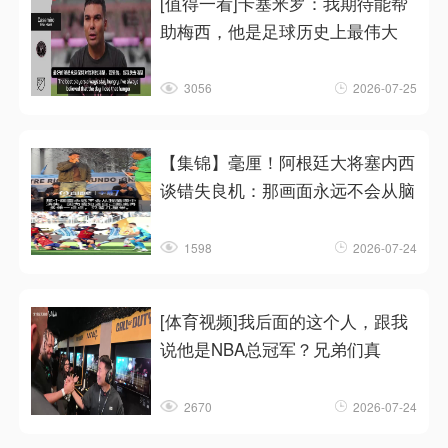
[值得一看]卡塞米罗：我期待能帮
助梅西，他是足球历史上最伟大
3056
2026-07-25
【集锦】毫厘！阿根廷大将塞内西
谈错失良机：那画面永远不会从脑
1598
2026-07-24
[体育视频]我后面的这个人，跟我
说他是NBA总冠军？兄弟们真
2670
2026-07-24