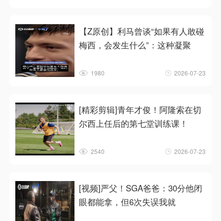
【Z原创】利马曾谈“如果有人敢碰
梅西，会发生什么”：这种凝聚
1980
2026-07-23
[精彩剪辑]青年才俊！阿隆索在切
尔西上任后的第七堂训练课！
2540
2026-07-23
[视频]严父！SGA爸爸：30分他闭
眼都能拿，但6次失误我就