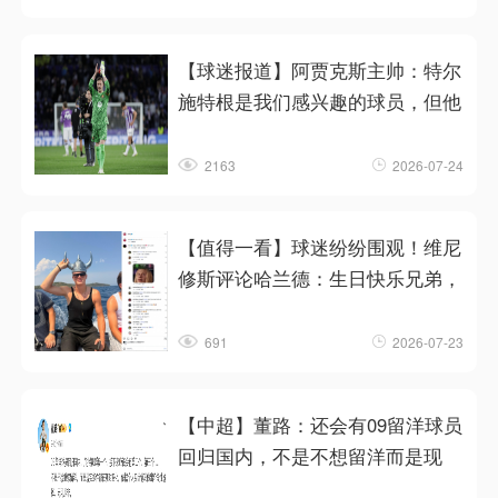
【球迷报道】阿贾克斯主帅：特尔
施特根是我们感兴趣的球员，但他
2163
2026-07-24
【值得一看】球迷纷纷围观！维尼
修斯评论哈兰德：生日快乐兄弟，
691
2026-07-23
【中超】董路：还会有09留洋球员
回归国内，不是不想留洋而是现