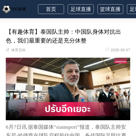
首页
足球直播
篮球直播
足
【有趣体育】泰国队主帅：中国队身体对抗出
色，我们最重要的还是充分休整
体育百科
2026-06-07
6月7日讯 据泰国媒体“siamsport”报道，泰国队主帅安
东尼·哈德森在球队启程前往中国、备战国际足联比赛