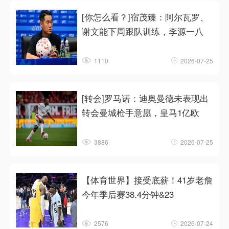
[你怎么看？]宿茂臻：阿尔瓦罗、
谢文能下周跟队训练，李源一八
1110
2026-07-25
[转会]罗马诺：迪奥曼德未表现出
转会曼城枪手意愿，皇马1亿欧
3886
2026-07-25
【体育世界】接受底薪！41岁老詹
今年季后赛38.4分钟&23
2576
2026-07-24