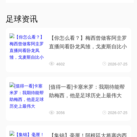
足球资讯
【你怎么看？】梅西曾做客阿圭罗
直播间看卧龙凤雏，戈麦斯自比小
4602
2026-07-25
[值得一看]卡塞米罗：我期待能帮
助梅西，他是足球历史上最伟大
3056
2026-07-25
【集锦】毫厘！阿根廷大将塞内西