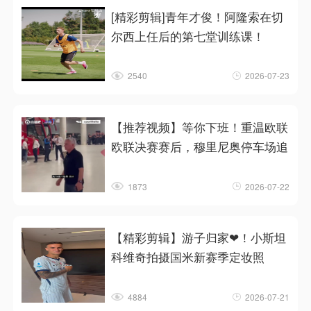
[精彩剪辑]青年才俊！阿隆索在切
尔西上任后的第七堂训练课！
2540
2026-07-23
【推荐视频】等你下班！重温欧联
欧联决赛赛后，穆里尼奥停车场追
1873
2026-07-22
【精彩剪辑】游子归家❤！小斯坦
科维奇拍摄国米新赛季定妆照
4884
2026-07-21