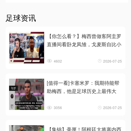
足球资讯
【你怎么看？】梅西曾做客阿圭罗
直播间看卧龙凤雏，戈麦斯自比小
4602
2026-07-25
[值得一看]卡塞米罗：我期待能帮
助梅西，他是足球历史上最伟大
3056
2026-07-25
【集锦】毫厘！阿根廷大将塞内西