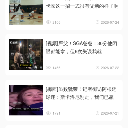
卡农这一招一式很有父亲的样子啊
2106
2026-07-24
[视频]严父！SGA爸爸：30分他闭
眼都能拿，但6次失误我就
1466
2026-07-22
[梅西]虽败犹荣！记者街访阿根廷
球迷：斯卡洛尼别走，我们已赢
1791
2026-07-21