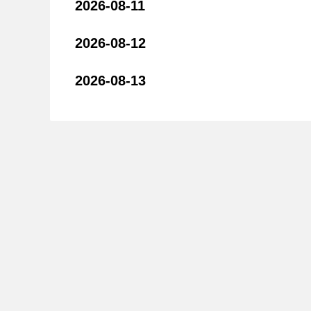
2026-08-11
2026-08-12
2026-08-13