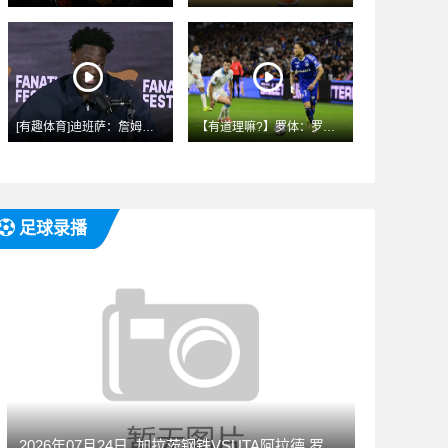
[有趣体育]迪班萨：詹姆斯不会来奇才 如招募会让他去跟老队友
【有道理嘛?】罗体：罗马和莫雷拉谈妥200万欧年薪 和斯特拉
足球录播
2026年07月24日_加拉茨钢铁VSUTA阿拉德 罗甲录像