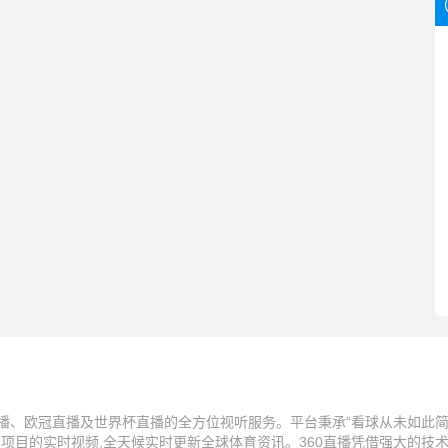
播、欧冠直播及世界杯直播的全方位视听服务。平台秉承“看球从未如此简单
技项目的实时视频,全天候实时更新全球体育资讯。360直播凭借强大的技