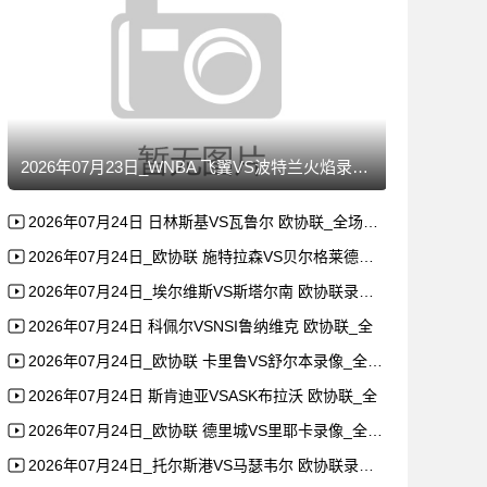
2026年07月23日_WNBA 飞翼VS波特兰火焰录像_全
2026年07月24日 日林斯基VS瓦鲁尔 欧协联_全场录像
2026年07月24日_欧协联 施特拉森VS贝尔格莱德游击录
2026年07月24日_埃尔维斯VS斯塔尔南 欧协联录像_全
2026年07月24日 科佩尔VSNSI鲁纳维克 欧协联_全
2026年07月24日_欧协联 卡里鲁VS舒尔本录像_全场录
2026年07月24日 斯肯迪亚VSASK布拉沃 欧协联_全
2026年07月24日_欧协联 德里城VS里耶卡录像_全场录
2026年07月24日_托尔斯港VS马瑟韦尔 欧协联录像_高