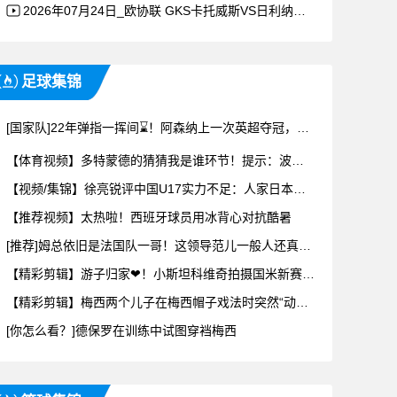
2026年07月24日_欧协联 GKS卡托威斯VS日利纳录像
足球集锦
[国家队]22年弹指一挥间⌛！阿森纳上一次英超夺冠，世界是什么样子的？
【体育视频】多特蒙德的猜猜我是谁环节！提示：波兰！
【视频/集锦】徐亮锐评中国U17实力不足：人家日本能拿出来10套差不多阵容
【推荐视频】太热啦！西班牙球员用冰背心对抗酷暑
[推荐]姆总依旧是法国队一哥！这领导范儿一般人还真学不来
【精彩剪辑】游子归家❤！小斯坦科维奇拍摄国米新赛季定妆照
【精彩剪辑】梅西两个儿子在梅西帽子戏法时突然“动手”，安东内拉上前阻止
[你怎么看？]德保罗在训练中试图穿裆梅西