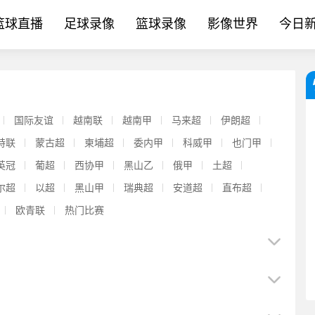
篮球直播
足球录像
篮球录像
影像世界
今日
国际友谊
越南联
越南甲
马来超
伊朗超
特联
蒙古超
柬埔超
委内甲
科威甲
也门甲
英冠
葡超
西协甲
黑山乙
俄甲
土超
尔超
以超
黑山甲
瑞典超
安道超
直布超
欧青联
热门比赛
【体育报道】官方：迈阿密国际后卫阿维莱斯租借加盟智利球队奥伊
【值得一看】球迷纷纷围观！维尼修斯评论哈兰德：生日快乐兄弟，