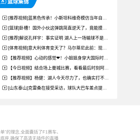
篮球集锦
[推荐视频]蓝黑色传承！小斯坦科维奇模仿当年自己坐在父亲肩头时的庆祝动作
[篮球]卧槽！国外小伙这弹跳简直逆天了，竟能摸到篮板的上沿！
[推荐]解说孔祥宇：事实证明 湖人上一场输球不是为了卖票！
[体育视频]意大利体育变天了？马尔蒂尼此前：现在的追星一族都在看网球了
【推荐视频】心动的感觉❤！小姐姐身穿大国际时代蓝黑复古球衣露出甜美笑容
【今日视频】结合场上曼城比赛，看看最后时刻阿森纳全队观战的紧张氛围
【推荐视频】杨健：湖人今天尽力了，也确实打不过，这是湖人本赛季打雷霆最强硬的比赛
[山东泰山]克雷桑在接受采访，球队大巴车差点提前走了，他挥手才喊停了
”的理念,全面囊括了F1赛车、
术底座,确保了高清无插件的直播