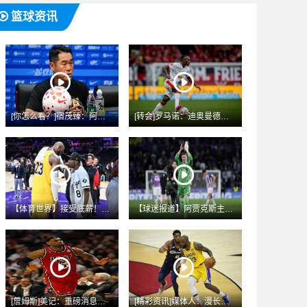
篮球资讯
[你怎么看？]宿茂臻：阿尔瓦罗、谢文能下周跟队训练，李源一八
[转会]罗马诺：迪奥曼德未表现出转会曼城枪手意愿，皇马1亿欧
【体育世界】接受底薪！41岁老詹今年季后赛38.4分钟&23
【球迷报道】阿贾克斯主帅：特尔施特根是我们感兴趣的球员，但他
[詹姆斯]美记：重磅消息源称詹姆斯去热火是必然的 预计本周末
[精彩资讯]媒体人：漫长等待消磨了对詹姆斯去哪的期待 一两周