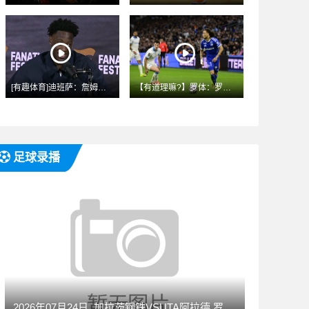
[有趣体育]迪班萨：詹姆斯不会来奇才 如招募会让他去跟老队友
【有道理嘛?】罗体：罗马和莫雷拉谈妥200万欧年薪 和斯特拉
足球录播
2026年07月24日_加拉茨钢铁VSUTA阿拉德 罗甲录像