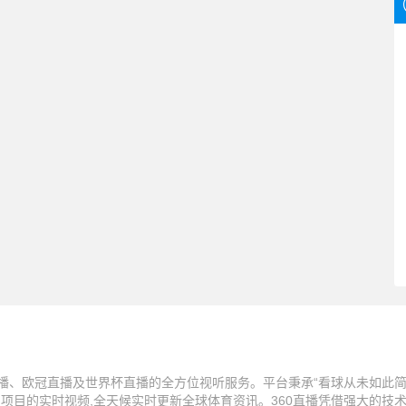
播、欧冠直播及世界杯直播的全方位视听服务。平台秉承“看球从未如此简单
技项目的实时视频,全天候实时更新全球体育资讯。360直播凭借强大的技