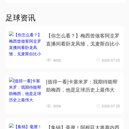
足球资讯
【你怎么看？】梅西曾做客阿圭罗
直播间看卧龙凤雏，戈麦斯自比小
4602
2026-07-25
[值得一看]卡塞米罗：我期待能帮
助梅西，他是足球历史上最伟大
3056
2026-07-25
【集锦】毫厘！阿根廷大将塞内西