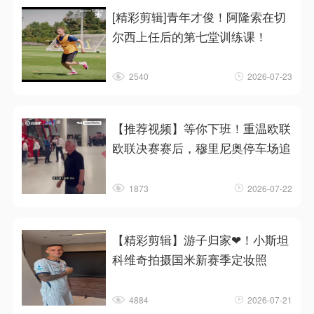
[精彩剪辑]青年才俊！阿隆索在切
尔西上任后的第七堂训练课！
2540
2026-07-23
【推荐视频】等你下班！重温欧联
欧联决赛赛后，穆里尼奥停车场追
1873
2026-07-22
【精彩剪辑】游子归家❤！小斯坦
科维奇拍摄国米新赛季定妆照
4884
2026-07-21