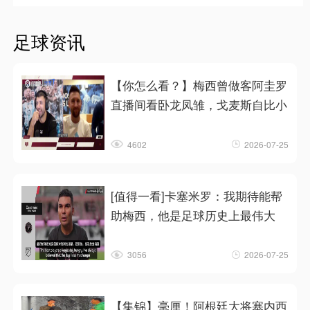
足球资讯
【你怎么看？】梅西曾做客阿圭罗
直播间看卧龙凤雏，戈麦斯自比小
4602
2026-07-25
[值得一看]卡塞米罗：我期待能帮
助梅西，他是足球历史上最伟大
3056
2026-07-25
【集锦】毫厘！阿根廷大将塞内西