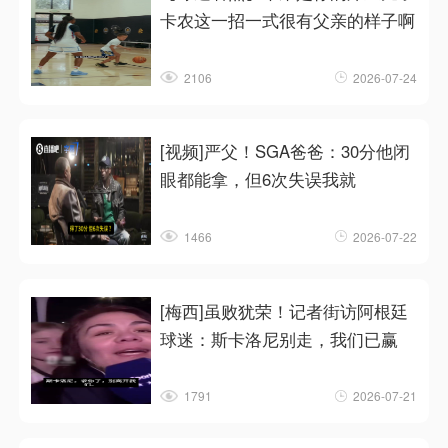
卡农这一招一式很有父亲的样子啊
2106
2026-07-24
[视频]严父！SGA爸爸：30分他闭
眼都能拿，但6次失误我就
1466
2026-07-22
[梅西]虽败犹荣！记者街访阿根廷
球迷：斯卡洛尼别走，我们已赢
1791
2026-07-21