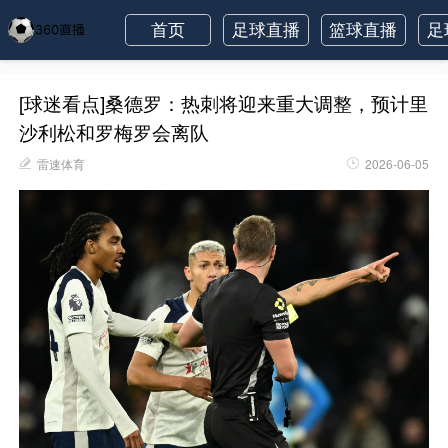
首页
足球直播
篮球直播
足
[球迷看点]桑德罗：热刺将迎来重大调整，预计里
沙利松和罗梅罗会离队
雷速体育
2026-06-05