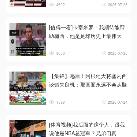
4602
2026-07-25
[值得一看]卡塞米罗：我期待能帮
助梅西，他是足球历史上最伟大
3056
2026-07-25
【集锦】毫厘！阿根廷大将塞内西
谈错失良机：那画面永远不会从脑
1598
2026-07-24
[体育视频]我后面的这个人，跟我
说他是NBA总冠军？兄弟们真