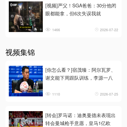
[视频]严父！SGA爸爸：30分他闭
眼都能拿，但6次失误我就
1466
2026-07-22
视频集锦
[你怎么看？]宿茂臻：阿尔瓦罗、
谢文能下周跟队训练，李源一八
1110
2026-07-25
[转会]罗马诺：迪奥曼德未表现出
转会曼城枪手意愿，皇马1亿欧