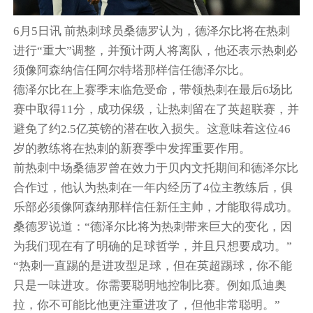
6月5日讯 前热刺球员桑德罗认为，德泽尔比将在热刺
进行“重大”调整，并预计两人将离队，他还表示热刺必
须像阿森纳信任阿尔特塔那样信任德泽尔比。
德泽尔比在上赛季末临危受命，带领热刺在最后6场比
赛中取得11分，成功保级，让热刺留在了英超联赛，并
避免了约2.5亿英镑的潜在收入损失。这意味着这位46
岁的教练将在热刺的新赛季中发挥重要作用。
前热刺中场桑德罗曾在效力于贝内文托期间和德泽尔比
合作过，他认为热刺在一年内经历了4位主教练后，俱
乐部必须像阿森纳那样信任新任主帅，才能取得成功。
桑德罗说道：“德泽尔比将为热刺带来巨大的变化，因
为我们现在有了明确的足球哲学，并且只想要成功。”
“热刺一直踢的是进攻型足球，但在英超踢球，你不能
只是一味进攻。你需要聪明地控制比赛。例如瓜迪奥
拉，你不可能比他更注重进攻了，但他非常聪明。”