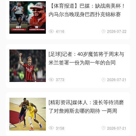
【体育报道】巴媒：缺战南美杯！
内马尔当晚现身巴西扑克锦标赛
4116
2026-07-22
[足球]记者：40岁魔笛将于周末与
米兰签署一份为期一年的合同
3773
2026-07-21
[精彩资讯]媒体人：漫长等待消磨
了对詹姆斯去哪的期待 一两周
3158
2026-07-21