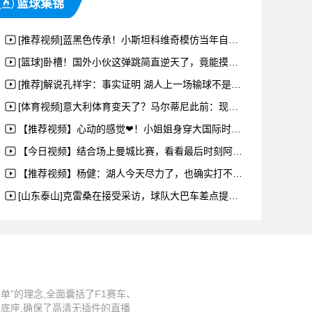
篮球集锦
[推荐视频]蓝黑色传承！小斯坦科维奇模仿当年自己坐在父亲肩头时的庆祝动作
[篮球]卧槽！国外小伙这弹跳简直逆天了，竟能摸到篮板的上沿！
[推荐]解说孔祥宇：事实证明 湖人上一场输球不是为了卖票！
[体育视频]意大利体育变天了？马尔蒂尼此前：现在的追星一族都在看网球了
【推荐视频】心动的感觉❤！小姐姐身穿大国际时代蓝黑复古球衣露出甜美笑容
【今日视频】结合场上曼城比赛，看看最后时刻阿森纳全队观战的紧张氛围
【推荐视频】杨健：湖人今天尽力了，也确实打不过，这是湖人本赛季打雷霆最强硬的比赛
[山东泰山]克雷桑在接受采访，球队大巴车差点提前走了，他挥手才喊停了
”的理念,全面囊括了F1赛车、
术底座,确保了高清无插件的直播