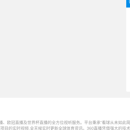
播、欧冠直播及世界杯直播的全方位视听服务。平台秉承“看球从未如此简单
技项目的实时视频,全天候实时更新全球体育资讯。360直播凭借强大的技