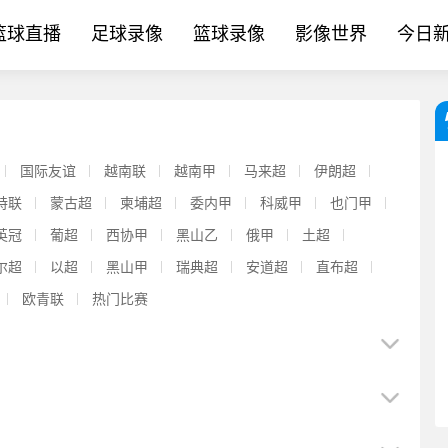
篮球直播
足球录像
篮球录像
影像世界
今日
国际友谊
越南联
越南甲
马来超
伊朗超
特联
蒙古超
柬埔超
委内甲
科威甲
也门甲
英冠
葡超
西协甲
黑山乙
俄甲
土超
尔超
以超
黑山甲
瑞典超
安道超
直布超
欧青联
热门比赛
【中超】董路：还会有09留洋球员回归国内，不是不想留洋而是现
【体育报道】巴媒：缺战南美杯！内马尔当晚现身巴西扑克锦标赛