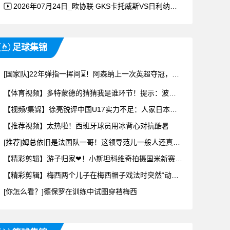
2026年07月24日_欧协联 GKS卡托威斯VS日利纳录像
足球集锦
[国家队]22年弹指一挥间⌛！阿森纳上一次英超夺冠，世界是什么样子的？
【体育视频】多特蒙德的猜猜我是谁环节！提示：波兰！
【视频/集锦】徐亮锐评中国U17实力不足：人家日本能拿出来10套差不多阵容
【推荐视频】太热啦！西班牙球员用冰背心对抗酷暑
[推荐]姆总依旧是法国队一哥！这领导范儿一般人还真学不来
【精彩剪辑】游子归家❤！小斯坦科维奇拍摄国米新赛季定妆照
【精彩剪辑】梅西两个儿子在梅西帽子戏法时突然“动手”，安东内拉上前阻止
[你怎么看？]德保罗在训练中试图穿裆梅西