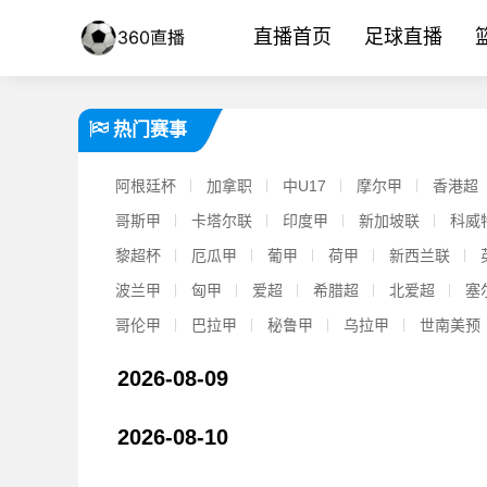
直播首页
足球直播
热门赛事
阿根廷杯
加拿职
中U17
摩尔甲
香港超
哥斯甲
卡塔尔联
印度甲
新加坡联
科威
黎超杯
厄瓜甲
葡甲
荷甲
新西兰联
波兰甲
匈甲
爱超
希腊超
北爱超
塞
哥伦甲
巴拉甲
秘鲁甲
乌拉甲
世南美预
2026-08-09
【值得一看】球迷纷纷围观！维尼修斯评论哈兰德：生日快乐兄弟，
2026-08-10