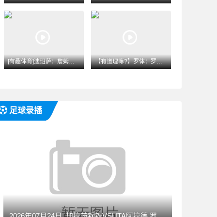
[有趣体育]迪班萨：詹姆斯不会来奇才 如招募会让他去跟老队友
【有道理嘛?】罗体：罗马和莫雷拉谈妥200万欧年薪 和斯特拉
足球录播
2026年07月24日_加拉茨钢铁VSUTA阿拉德 罗甲录像