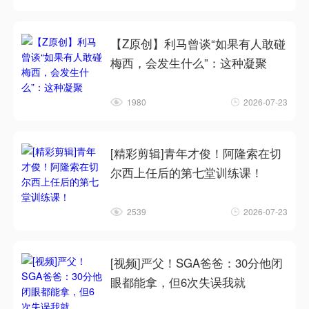
【Z原创】利马曾谈“如果有人敢碰
梅西，会发生什么”：这种凝聚
1980
2026-07-23
[精彩剪辑]青年才俊！阿隆索在切
尔西上任后的第七堂训练课！
2539
2026-07-23
[视频]严父！SGA爸爸：30分他闭
眼都能拿，但6次失误我就