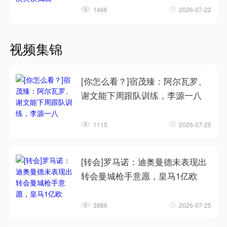
1466
2026-07-22
视频集锦
[你怎么看？]宿茂臻：阿尔瓦罗、
谢文能下周跟队训练，李源一八
1110
2026-07-25
[转会]罗马诺：迪奥曼德未表现出
转会曼城枪手意愿，皇马1亿欧
3886
2026-07-25