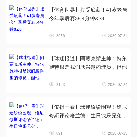
【体育世界】接受底薪！41岁老詹
今年季后赛38.4分钟&23
2576
2026-07-24
【球迷报道】阿贾克斯主帅：特尔
施特根是我们感兴趣的球员，但他
2163
2026-07-24
【值得一看】球迷纷纷围观！维尼
修斯评论哈兰德：生日快乐兄弟，
691
2026-07-23