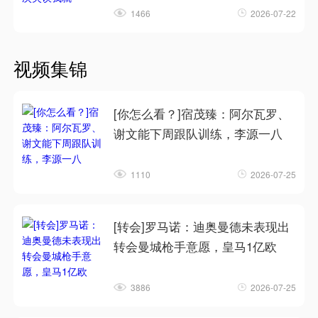
1466
2026-07-22
视频集锦
[你怎么看？]宿茂臻：阿尔瓦罗、
谢文能下周跟队训练，李源一八
1110
2026-07-25
[转会]罗马诺：迪奥曼德未表现出
转会曼城枪手意愿，皇马1亿欧
3886
2026-07-25