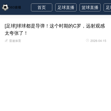
首页
足球直播
篮球直播
足
[足球]球球都是导弹！这个时期的C罗，远射观感
太夸张了！
雷速体育
2026-04-15