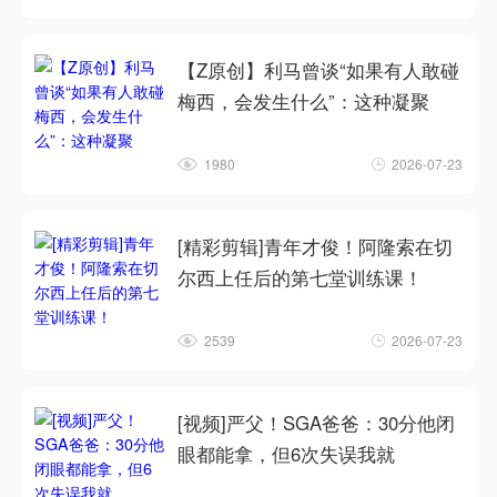
【Z原创】利马曾谈“如果有人敢碰
梅西，会发生什么”：这种凝聚
1980
2026-07-23
[精彩剪辑]青年才俊！阿隆索在切
尔西上任后的第七堂训练课！
2539
2026-07-23
[视频]严父！SGA爸爸：30分他闭
眼都能拿，但6次失误我就