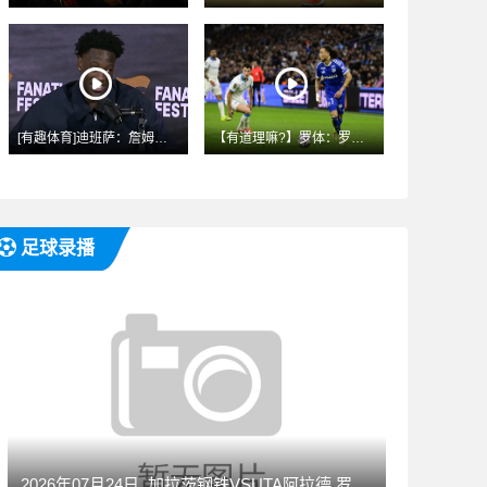
[有趣体育]迪班萨：詹姆斯不会来奇才 如招募会让他去跟老队友
【有道理嘛?】罗体：罗马和莫雷拉谈妥200万欧年薪 和斯特拉
足球录播
2026年07月24日_加拉茨钢铁VSUTA阿拉德 罗甲录像