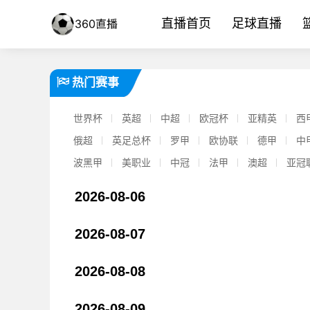
直播首页
足球直播
热门赛事
世界杯
英超
中超
欧冠杯
亚精英
西
俄超
英足总杯
罗甲
欧协联
德甲
中
波黑甲
美职业
中冠
法甲
澳超
亚冠
2026-08-06
2026-08-07
【体育报道】官方：迈阿密国际后卫阿维莱斯租借加盟智利球队奥伊
2026-08-08
2026-08-09