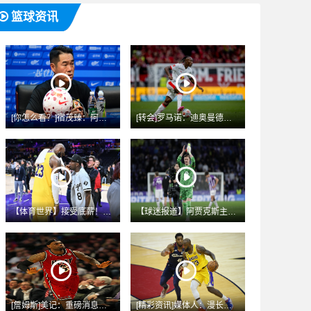
篮球资讯
[你怎么看？]宿茂臻：阿尔瓦罗、谢文能下周跟队训练，李源一八
[转会]罗马诺：迪奥曼德未表现出转会曼城枪手意愿，皇马1亿欧
【体育世界】接受底薪！41岁老詹今年季后赛38.4分钟&23
【球迷报道】阿贾克斯主帅：特尔施特根是我们感兴趣的球员，但他
[詹姆斯]美记：重磅消息源称詹姆斯去热火是必然的 预计本周末
[精彩资讯]媒体人：漫长等待消磨了对詹姆斯去哪的期待 一两周