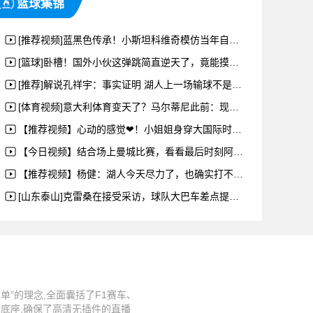
篮球集锦
[推荐视频]蓝黑色传承！小斯坦科维奇模仿当年自己坐在父亲肩头时的庆祝动作
[篮球]卧槽！国外小伙这弹跳简直逆天了，竟能摸到篮板的上沿！
[推荐]解说孔祥宇：事实证明 湖人上一场输球不是为了卖票！
[体育视频]意大利体育变天了？马尔蒂尼此前：现在的追星一族都在看网球了
【推荐视频】心动的感觉❤！小姐姐身穿大国际时代蓝黑复古球衣露出甜美笑容
【今日视频】结合场上曼城比赛，看看最后时刻阿森纳全队观战的紧张氛围
【推荐视频】杨健：湖人今天尽力了，也确实打不过，这是湖人本赛季打雷霆最强硬的比赛
[山东泰山]克雷桑在接受采访，球队大巴车差点提前走了，他挥手才喊停了
”的理念,全面囊括了F1赛车、
术底座,确保了高清无插件的直播