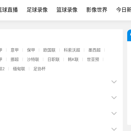
篮球直播
足球录像
篮球录像
影像世界
今日
甲
意甲
保甲
欧国联
科索沃超
墨西超
甲
挪超
沙特联
日职联
韩K联
世亚预
联2
缅甸联
足协杯
【值得一看】球迷纷纷围观！维尼修斯评论哈兰德：生日快乐兄弟，
【中超】董路：还会有09留洋球员回归国内，不是不想留洋而是现