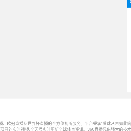
播、欧冠直播及世界杯直播的全方位视听服务。平台秉承“看球从未如此简单
技项目的实时视频,全天候实时更新全球体育资讯。360直播凭借强大的技