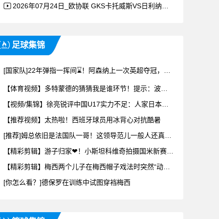
2026年07月24日_欧协联 GKS卡托威斯VS日利纳录像
足球集锦
[国家队]22年弹指一挥间⌛！阿森纳上一次英超夺冠，世界是什么样子的？
【体育视频】多特蒙德的猜猜我是谁环节！提示：波兰！
【视频/集锦】徐亮锐评中国U17实力不足：人家日本能拿出来10套差不多阵容
【推荐视频】太热啦！西班牙球员用冰背心对抗酷暑
[推荐]姆总依旧是法国队一哥！这领导范儿一般人还真学不来
【精彩剪辑】游子归家❤！小斯坦科维奇拍摄国米新赛季定妆照
【精彩剪辑】梅西两个儿子在梅西帽子戏法时突然“动手”，安东内拉上前阻止
[你怎么看？]德保罗在训练中试图穿裆梅西