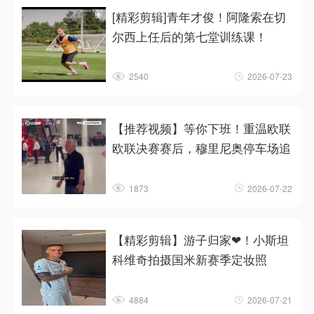
[精彩剪辑]青年才俊！阿隆索在切
尔西上任后的第七堂训练课！
2540
2026-07-23
【推荐视频】等你下班！重温欧联
欧联决赛赛后，穆里尼奥停车场追
1873
2026-07-22
【精彩剪辑】游子归家❤！小斯坦
科维奇拍摄国米新赛季定妆照
4884
2026-07-21