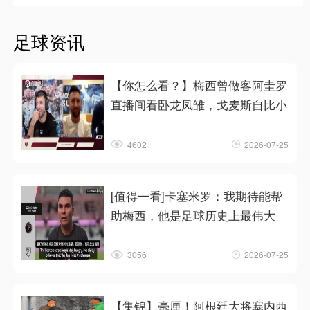
足球资讯
【你怎么看？】梅西曾做客阿圭罗
直播间看卧龙凤雏，戈麦斯自比小
4602
2026-07-25
[值得一看]卡塞米罗：我期待能帮
助梅西，他是足球历史上最伟大
3056
2026-07-25
【集锦】毫厘！阿根廷大将塞内西