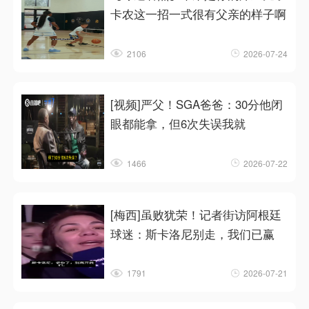
卡农这一招一式很有父亲的样子啊
2106
2026-07-24
[视频]严父！SGA爸爸：30分他闭
眼都能拿，但6次失误我就
1466
2026-07-22
[梅西]虽败犹荣！记者街访阿根廷
球迷：斯卡洛尼别走，我们已赢
1791
2026-07-21