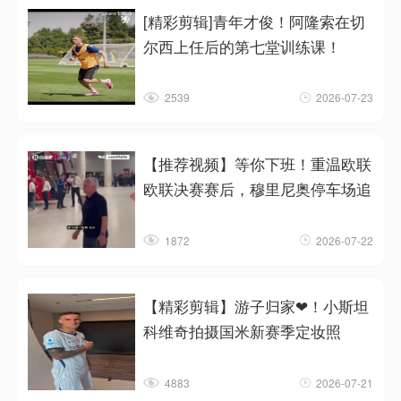
[精彩剪辑]青年才俊！阿隆索在切
尔西上任后的第七堂训练课！
2539
2026-07-23
【推荐视频】等你下班！重温欧联
欧联决赛赛后，穆里尼奥停车场追
1872
2026-07-22
【精彩剪辑】游子归家❤！小斯坦
科维奇拍摄国米新赛季定妆照
4883
2026-07-21