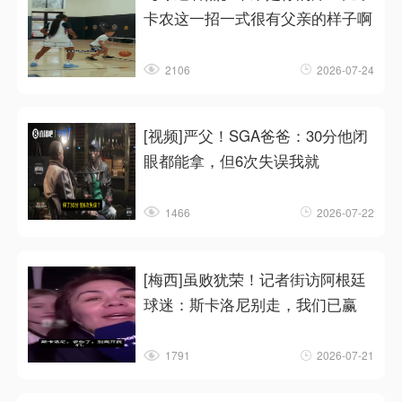
卡农这一招一式很有父亲的样子啊
2106
2026-07-24
[视频]严父！SGA爸爸：30分他闭
眼都能拿，但6次失误我就
1466
2026-07-22
[梅西]虽败犹荣！记者街访阿根廷
球迷：斯卡洛尼别走，我们已赢
1791
2026-07-21