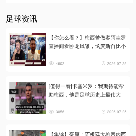
足球资讯
【你怎么看？】梅西曾做客阿圭罗
直播间看卧龙凤雏，戈麦斯自比小
4602
2026-07-25
[值得一看]卡塞米罗：我期待能帮
助梅西，他是足球历史上最伟大
3056
2026-07-25
【集锦】毫厘！阿根廷大将塞内西