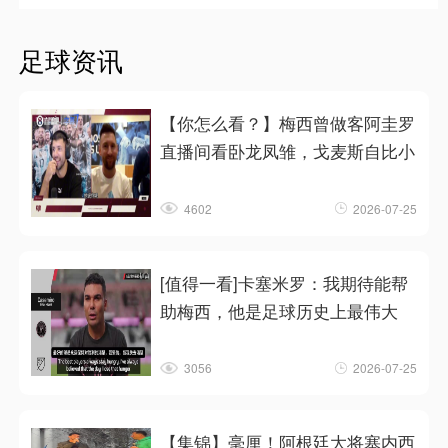
足球资讯
【你怎么看？】梅西曾做客阿圭罗
直播间看卧龙凤雏，戈麦斯自比小
4602
2026-07-25
[值得一看]卡塞米罗：我期待能帮
助梅西，他是足球历史上最伟大
3056
2026-07-25
【集锦】毫厘！阿根廷大将塞内西