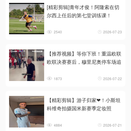
[精彩剪辑]青年才俊！阿隆索在切
尔西上任后的第七堂训练课！
2540
2026-07-23
【推荐视频】等你下班！重温欧联
欧联决赛赛后，穆里尼奥停车场追
1873
2026-07-22
【精彩剪辑】游子归家❤！小斯坦
科维奇拍摄国米新赛季定妆照
4884
2026-07-21