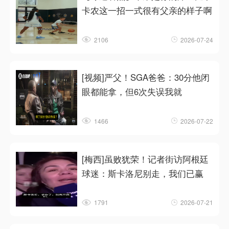
卡农这一招一式很有父亲的样子啊
2106
2026-07-24
[视频]严父！SGA爸爸：30分他闭
眼都能拿，但6次失误我就
1466
2026-07-22
[梅西]虽败犹荣！记者街访阿根廷
球迷：斯卡洛尼别走，我们已赢
1791
2026-07-21