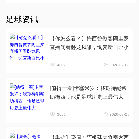
足球资讯
【你怎么看？】梅西曾做客阿圭罗
直播间看卧龙凤雏，戈麦斯自比小
4602
2026-07-25
[值得一看]卡塞米罗：我期待能帮
助梅西，他是足球历史上最伟大
3056
2026-07-25
【集锦】毫厘！阿根廷大将塞内西