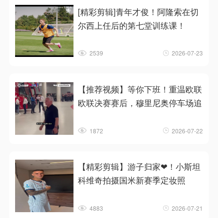
[精彩剪辑]青年才俊！阿隆索在切
尔西上任后的第七堂训练课！
2539
2026-07-23
【推荐视频】等你下班！重温欧联
欧联决赛赛后，穆里尼奥停车场追
1872
2026-07-22
【精彩剪辑】游子归家❤！小斯坦
科维奇拍摄国米新赛季定妆照
4883
2026-07-21