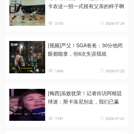
卡农这一招一式很有父亲的样子啊
2105
2026-07-24
[视频]严父！SGA爸爸：30分他闭
眼都能拿，但6次失误我就
1466
2026-07-22
[梅西]虽败犹荣！记者街访阿根廷
球迷：斯卡洛尼别走，我们已赢
1791
2026-07-21