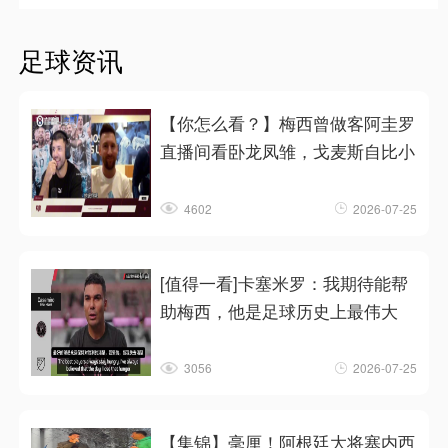
足球资讯
【你怎么看？】梅西曾做客阿圭罗
直播间看卧龙凤雏，戈麦斯自比小
4602
2026-07-25
[值得一看]卡塞米罗：我期待能帮
助梅西，他是足球历史上最伟大
3056
2026-07-25
【集锦】毫厘！阿根廷大将塞内西