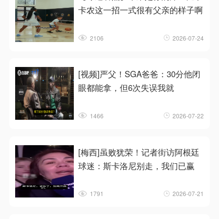
卡农这一招一式很有父亲的样子啊
2106
2026-07-24
[视频]严父！SGA爸爸：30分他闭
眼都能拿，但6次失误我就
1466
2026-07-22
[梅西]虽败犹荣！记者街访阿根廷
球迷：斯卡洛尼别走，我们已赢
1791
2026-07-21