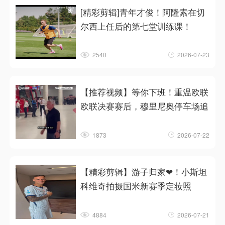
[精彩剪辑]青年才俊！阿隆索在切
尔西上任后的第七堂训练课！
2540
2026-07-23
【推荐视频】等你下班！重温欧联
欧联决赛赛后，穆里尼奥停车场追
1873
2026-07-22
【精彩剪辑】游子归家❤！小斯坦
科维奇拍摄国米新赛季定妆照
4884
2026-07-21