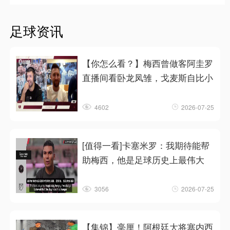
足球资讯
【你怎么看？】梅西曾做客阿圭罗
直播间看卧龙凤雏，戈麦斯自比小
4602
2026-07-25
[值得一看]卡塞米罗：我期待能帮
助梅西，他是足球历史上最伟大
3056
2026-07-25
【集锦】毫厘！阿根廷大将塞内西