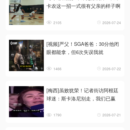
卡农这一招一式很有父亲的样子啊
2105
2026-07-24
[视频]严父！SGA爸爸：30分他闭
眼都能拿，但6次失误我就
1466
2026-07-22
[梅西]虽败犹荣！记者街访阿根廷
球迷：斯卡洛尼别走，我们已赢
1790
2026-07-21