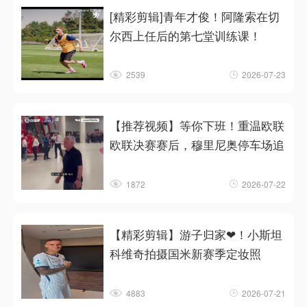
[精彩剪辑]青年才俊！阿隆索在切
尔西上任后的第七堂训练课！
2539
2026-07-23
【推荐视频】等你下班！重温欧联
欧联决赛赛后，穆里尼奥停车场追
1872
2026-07-22
【精彩剪辑】游子归家❤！小斯坦
科维奇拍摄国米新赛季定妆照
4883
2026-07-21