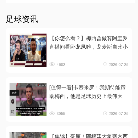
足球资讯
【你怎么看？】梅西曾做客阿圭罗
直播间看卧龙凤雏，戈麦斯自比小
4602
2026-07-25
[值得一看]卡塞米罗：我期待能帮
助梅西，他是足球历史上最伟大
3055
2026-07-25
【集锦】毫厘！阿根廷大将塞内西