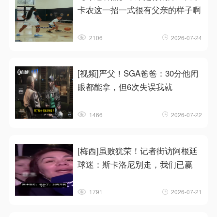
卡农这一招一式很有父亲的样子啊
2106
2026-07-24
[视频]严父！SGA爸爸：30分他闭
眼都能拿，但6次失误我就
1466
2026-07-22
[梅西]虽败犹荣！记者街访阿根廷
球迷：斯卡洛尼别走，我们已赢
1791
2026-07-21