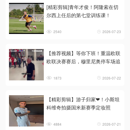
[精彩剪辑]青年才俊！阿隆索在切
尔西上任后的第七堂训练课！
2540
2026-07-23
【推荐视频】等你下班！重温欧联
欧联决赛赛后，穆里尼奥停车场追
1873
2026-07-22
【精彩剪辑】游子归家❤！小斯坦
科维奇拍摄国米新赛季定妆照
4884
2026-07-21