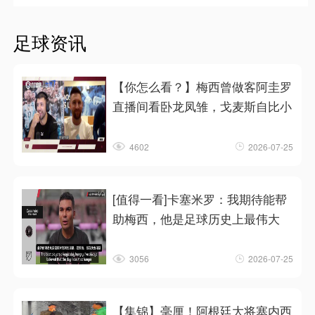
足球资讯
【你怎么看？】梅西曾做客阿圭罗
直播间看卧龙凤雏，戈麦斯自比小
4602
2026-07-25
[值得一看]卡塞米罗：我期待能帮
助梅西，他是足球历史上最伟大
3056
2026-07-25
【集锦】毫厘！阿根廷大将塞内西