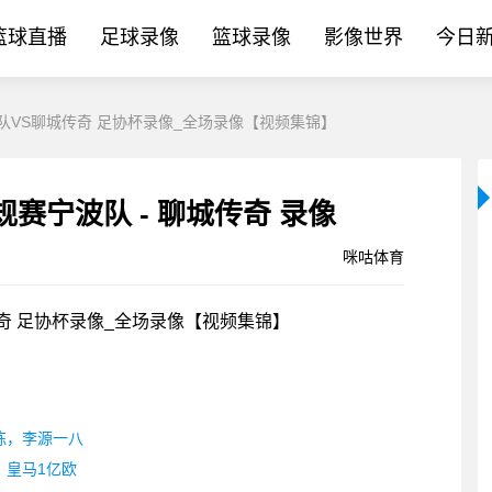
篮球直播
足球录像
篮球录像
影像世界
今日
宁波队VS聊城传奇 足协杯录像_全场录像【视频集锦】
[咪咕体育]- 05-16 足协杯常规赛宁波队 - 聊城传奇 录像
咪咕体育
城传奇 足协杯录像_全场录像【视频集锦】
练，李源一八
，皇马1亿欧