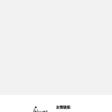
友情链接: