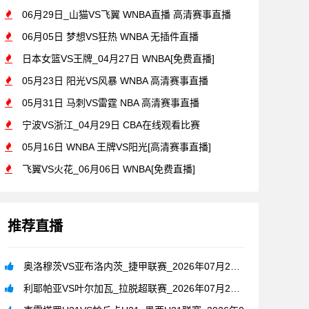
06月29日_山猫VS飞翼 WNBA直播 高清赛事直播
06月05日 梦想VS狂热 WNBA 无插件直播
日本女篮VS王牌_04月27日 WNBA[免费直播]
05月23日 阳光VS风暴 WNBA 高清赛事直播
05月31日 马刺VS雷霆 NBA 高清赛事直播
宁波VS浙江_04月29日 CBA在线观看比赛
05月16日 WNBA 王牌VS阳光[高清赛事直播]
飞翼VS火花_06月06日 WNBA[免费直播]
推荐直播
奥洛穆茨VS亚布洛内茨_捷甲联赛_2026年07月26日
利耶帕亚VS叶尔加瓦_拉脱超联赛_2026年07月26日