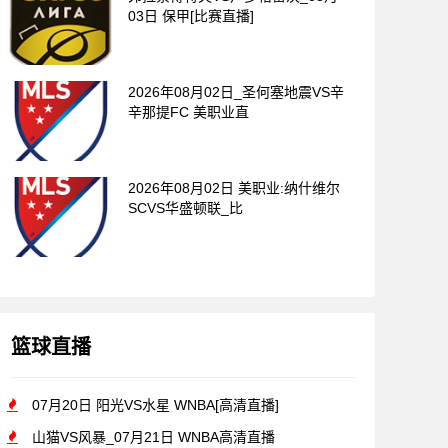
03日 保甲[比赛直播]
2026年08月02日_圣何塞地震VS辛
辛那提FC 美职业直
2026年08月02日 美职业:纳什维尔
SCVS华盛顿联_比
篮球直播
07月20日 阳光VS水星 WNBA[高清直播]
山猫VS风暴_07月21日 WNBA高清直播