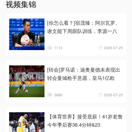
视频集锦
[你怎么看？]宿茂臻：阿尔瓦罗、
谢文能下周跟队训练，李源一八
1110
2026-07-25
[转会]罗马诺：迪奥曼德未表现出
转会曼城枪手意愿，皇马1亿欧
3886
2026-07-25
【体育世界】接受底薪！41岁老詹
今年季后赛38.4分钟&23