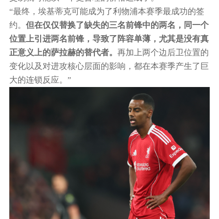
“最终，埃基蒂克可能成为了利物浦本赛季最成功的签
约。
但在仅仅替换了缺失的三名前锋中的两名，同一个
位置上引进两名前锋，导致了阵容单薄，尤其是没有真
正意义上的萨拉赫的替代者。
再加上两个边后卫位置的
变化以及对进攻核心层面的影响，都在本赛季产生了巨
大的连锁反应。”