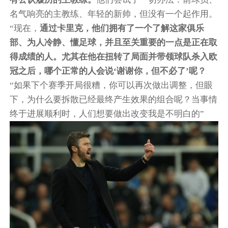
名气响亮的主教练、年轻的新帅，但没有一个起作用。
“现在，
通过卡里克，他们拥有了一个了解这家俱乐
部、为人冷静、懂足球，并且至关重要的一点是正在取
得成绩的人。尤其在他在扭转了局面并带领球队杀入欧
冠之后，哪个正常的人会说‘谢谢你，但不必了’呢？
“如果下个赛季开局很糟，你可以再次做出调整，但眼
下，为什么要拆散已经最终产生效果的组合呢？当事情
终于进展顺利时，人们想要做出改变我是不明白的”