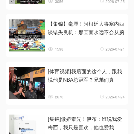
3056
2026-07-25
【集锦】毫厘！阿根廷大将塞内西
谈错失良机：那画面永远不会从脑
1598
2026-07-24
[体育视频]我后面的这个人，跟我
说他是NBA总冠军？兄弟们真
2670
2026-07-24
[集锦]傲娇奉先！伊布：谁说我爱
梅西，我只是喜欢，他也爱我