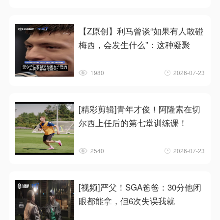
【Z原创】利马曾谈“如果有人敢碰
梅西，会发生什么”：这种凝聚
1980
2026-07-23
[精彩剪辑]青年才俊！阿隆索在切
尔西上任后的第七堂训练课！
2540
2026-07-23
[视频]严父！SGA爸爸：30分他闭
眼都能拿，但6次失误我就