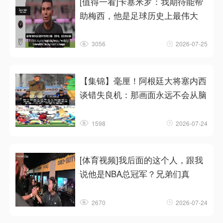
[值得一看]卡塞米罗：我期待能帮
助梅西，他是足球历史上最伟大
3056
2026-07-25
【集锦】毫厘！阿根廷大将塞内西
谈错失良机：那画面永远不会从脑
1598
2026-07-24
[体育视频]我后面的这个人，跟我
说他是NBA总冠军？兄弟们真
2670
2026-07-24