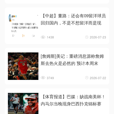
【中超】董路：还会有09留洋球员
回归国内，不是不想留洋而是现
1438
2026-07-23
[詹姆斯]美记：重磅消息源称詹姆
斯去热火是必然的 预计本周末
3749
2026-07-22
【体育报道】巴媒：缺战南美杯！
内马尔当晚现身巴西扑克锦标赛