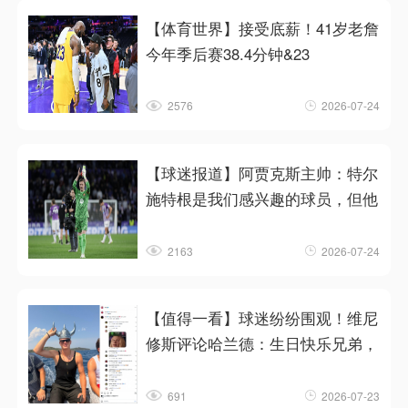
【体育世界】接受底薪！41岁老詹
今年季后赛38.4分钟&23
2576
2026-07-24
【球迷报道】阿贾克斯主帅：特尔
施特根是我们感兴趣的球员，但他
2163
2026-07-24
【值得一看】球迷纷纷围观！维尼
修斯评论哈兰德：生日快乐兄弟，
691
2026-07-23