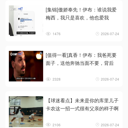
[集锦]傲娇奉先！伊布：谁说我爱
梅西，我只是喜欢，他也爱我
1476
2026-07-24
[值得一看]真香！伊布：我爸死要
面子，送他奔驰当面不要，背后
2328
2026-07-24
【球迷看点】未来是你的库里儿子
卡农这一招一式很有父亲的样子啊
2106
2026-07-24