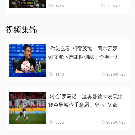
1466
2026-07-22
视频集锦
[你怎么看？]宿茂臻：阿尔瓦罗、
谢文能下周跟队训练，李源一八
1110
2026-07-25
[转会]罗马诺：迪奥曼德未表现出
转会曼城枪手意愿，皇马1亿欧
3886
2026-07-25