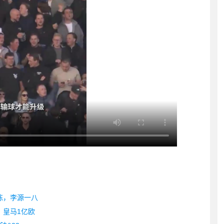
练，李源一八
，皇马1亿欧