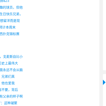
钟&23
趣的球员，但他
生日快乐兄弟，
不想留洋而是现
 预计本周末
西扑克锦标赛
，戈麦斯自比小
历史上最伟大
面永远不会从脑
？兄弟们真
，他也爱我
面不要，背后
有父亲的样子啊
”：这种凝聚