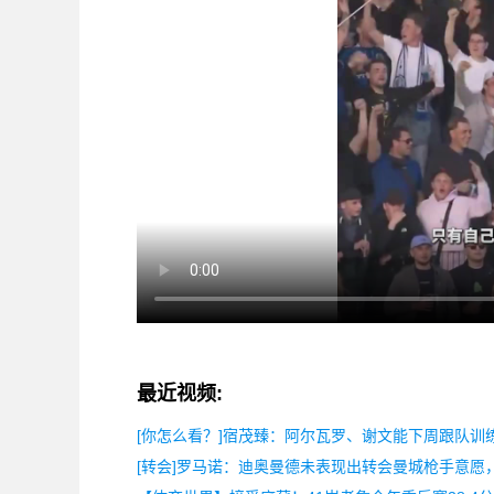
最近视频:
[你怎么看？]宿茂臻：阿尔瓦罗、谢文能下周跟队训
[转会]罗马诺：迪奥曼德未表现出转会曼城枪手意愿