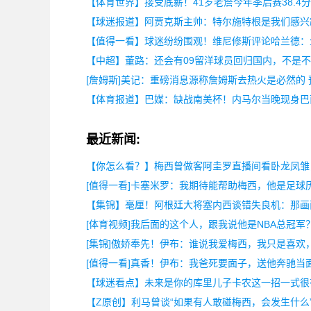
【体育世界】接受底薪！41岁老詹今年季后赛38.4分
【球迷报道】阿贾克斯主帅：特尔施特根是我们感兴
【值得一看】球迷纷纷围观！维尼修斯评论哈兰德：
【中超】董路：还会有09留洋球员回归国内，不是
[詹姆斯]美记：重磅消息源称詹姆斯去热火是必然的
【体育报道】巴媒：缺战南美杯！内马尔当晚现身巴
最近新闻:
【你怎么看？】梅西曾做客阿圭罗直播间看卧龙凤雏
[值得一看]卡塞米罗：我期待能帮助梅西，他是足球
【集锦】毫厘！阿根廷大将塞内西谈错失良机：那画
[体育视频]我后面的这个人，跟我说他是NBA总冠军
[集锦]傲娇奉先！伊布：谁说我爱梅西，我只是喜欢
[值得一看]真香！伊布：我爸死要面子，送他奔驰当
【球迷看点】未来是你的库里儿子卡农这一招一式很
【Z原创】利马曾谈“如果有人敢碰梅西，会发生什么