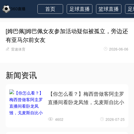
首页
足球直播
篮球直播
足
[姆巴佩]姆巴佩女友参加活动疑似被孤立，旁边还
有亚马尔前女友
雷速体育
2026-06-06
新闻资讯
【你怎么看？】梅西曾做客阿圭罗
直播间看卧龙凤雏，戈麦斯自比小
4602
2026-07-25