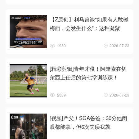
【Z原创】利马曾谈“如果有人敢碰
梅西，会发生什么”：这种凝聚
1980
2026-07-23
[精彩剪辑]青年才俊！阿隆索在切
尔西上任后的第七堂训练课！
2539
2026-07-23
[视频]严父！SGA爸爸：30分他闭
眼都能拿，但6次失误我就