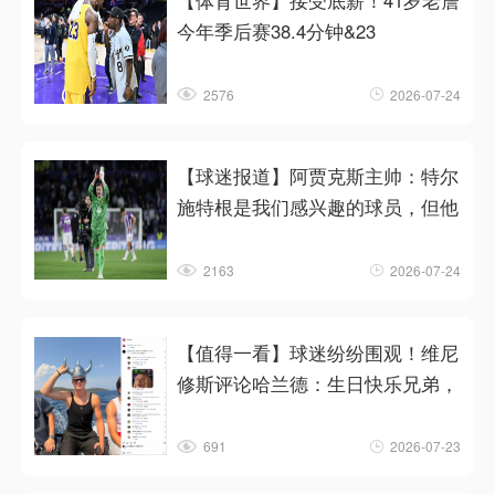
【体育世界】接受底薪！41岁老詹
今年季后赛38.4分钟&23
2576
2026-07-24
【球迷报道】阿贾克斯主帅：特尔
施特根是我们感兴趣的球员，但他
2163
2026-07-24
【值得一看】球迷纷纷围观！维尼
修斯评论哈兰德：生日快乐兄弟，
691
2026-07-23