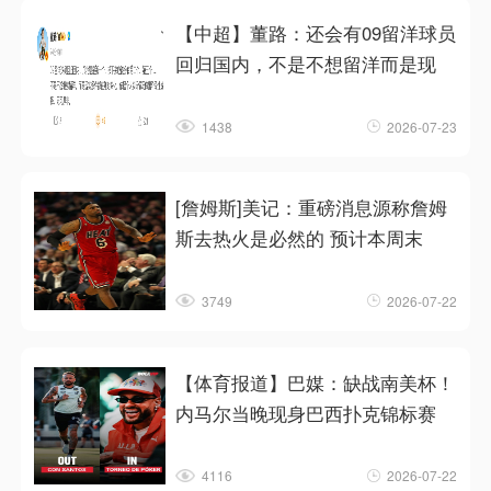
【中超】董路：还会有09留洋球员
回归国内，不是不想留洋而是现
1438
2026-07-23
[詹姆斯]美记：重磅消息源称詹姆
斯去热火是必然的 预计本周末
3749
2026-07-22
【体育报道】巴媒：缺战南美杯！
内马尔当晚现身巴西扑克锦标赛
4116
2026-07-22