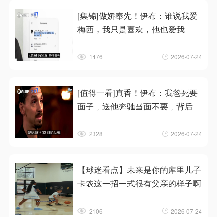
[集锦]傲娇奉先！伊布：谁说我爱
梅西，我只是喜欢，他也爱我
1476
2026-07-24
[值得一看]真香！伊布：我爸死要
面子，送他奔驰当面不要，背后
2328
2026-07-24
【球迷看点】未来是你的库里儿子
卡农这一招一式很有父亲的样子啊
2106
2026-07-24