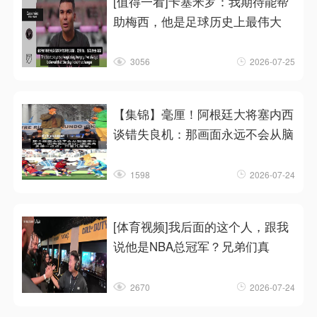
[值得一看]卡塞米罗：我期待能帮
助梅西，他是足球历史上最伟大
3056
2026-07-25
【集锦】毫厘！阿根廷大将塞内西
谈错失良机：那画面永远不会从脑
1598
2026-07-24
[体育视频]我后面的这个人，跟我
说他是NBA总冠军？兄弟们真
2670
2026-07-24