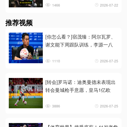
1466
2026-07-22
推荐视频
[你怎么看？]宿茂臻：阿尔瓦罗、
谢文能下周跟队训练，李源一八
1110
2026-07-25
[转会]罗马诺：迪奥曼德未表现出
转会曼城枪手意愿，皇马1亿欧
3886
2026-07-25