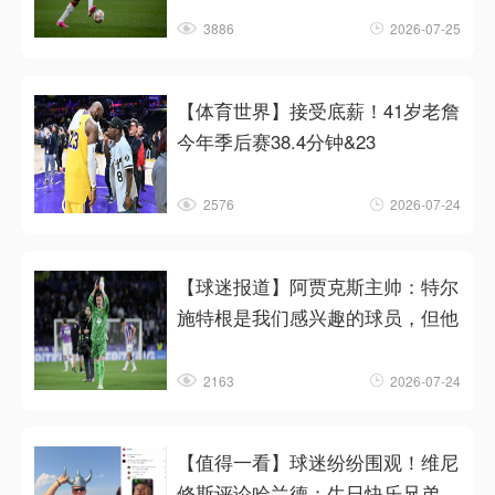
3886
2026-07-25
【体育世界】接受底薪！41岁老詹
今年季后赛38.4分钟&23
2576
2026-07-24
【球迷报道】阿贾克斯主帅：特尔
施特根是我们感兴趣的球员，但他
2163
2026-07-24
【值得一看】球迷纷纷围观！维尼
修斯评论哈兰德：生日快乐兄弟，