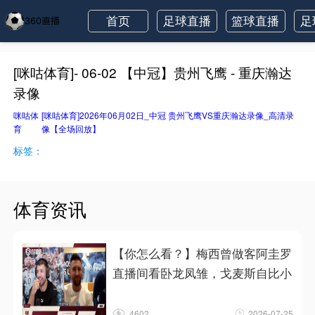
首页
足球直播
篮球直播
足
[咪咕体育]- 06-02 【中冠】贵州飞鹰 - 重庆瀚达
录像
咪咕体
[咪咕体育]2026年06月02日_中冠 贵州飞鹰VS重庆瀚达录像_高清录
育
像【全场回放】
标签：
体育资讯
【你怎么看？】梅西曾做客阿圭罗
直播间看卧龙凤雏，戈麦斯自比小
4602
2026-07-25