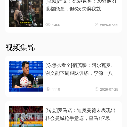
[视频]严父！SGA爸爸：30分他闭
眼都能拿，但6次失误我就
1466
2026-07-22
视频集锦
[你怎么看？]宿茂臻：阿尔瓦罗、
谢文能下周跟队训练，李源一八
1110
2026-07-25
[转会]罗马诺：迪奥曼德未表现出
转会曼城枪手意愿，皇马1亿欧