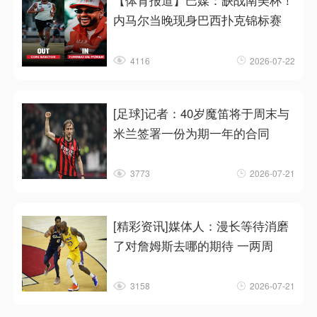
【体育报道】巴媒：缺战南美杯！
内马尔当晚现身巴西扑克锦标赛
4116
2026-07-22
[足球]记者：40岁魔笛将于周末与
米兰签署一份为期一年的合同
3773
2026-07-21
[精彩资讯]媒体人：漫长等待消磨
了对詹姆斯去哪的期待 一两周
3158
2026-07-21