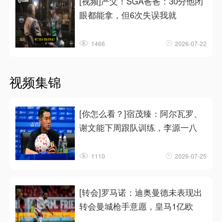
[视频]严父！SGA爸爸：30分他闭
眼都能拿，但6次失误我就
1466
2026-07-22
视频集锦
[你怎么看？]宿茂臻：阿尔瓦罗、
谢文能下周跟队训练，李源一八
1110
2026-07-25
[转会]罗马诺：迪奥曼德未表现出
转会曼城枪手意愿，皇马1亿欧