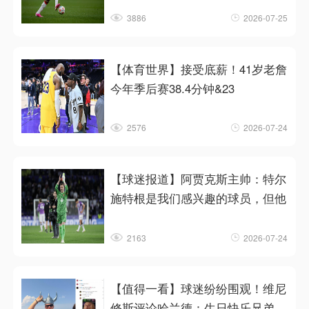
3886
2026-07-25
【体育世界】接受底薪！41岁老詹
今年季后赛38.4分钟&23
2576
2026-07-24
【球迷报道】阿贾克斯主帅：特尔
施特根是我们感兴趣的球员，但他
2163
2026-07-24
【值得一看】球迷纷纷围观！维尼
修斯评论哈兰德：生日快乐兄弟，