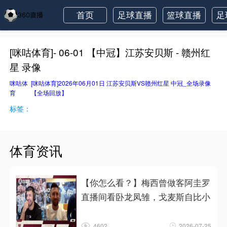
首页
足球直播
篮球直播
足
[咪咕体育]- 06-01 【中冠】江苏安贝斯 - 赣州红
星 录像
咪咕体
[咪咕体育]2026年06月01日 江苏安贝斯VS赣州红星 中冠_全场录像
育
【全场回放】
标签：
体育资讯
【你怎么看？】梅西曾做客阿圭罗
直播间看卧龙凤雏，戈麦斯自比小
4602
2026-07-25