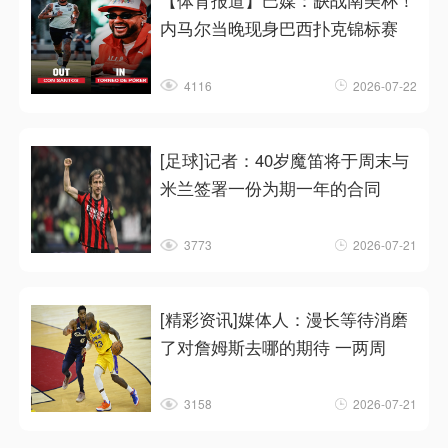
【体育报道】巴媒：缺战南美杯！
内马尔当晚现身巴西扑克锦标赛
4116
2026-07-22
[足球]记者：40岁魔笛将于周末与
米兰签署一份为期一年的合同
3773
2026-07-21
[精彩资讯]媒体人：漫长等待消磨
了对詹姆斯去哪的期待 一两周
3158
2026-07-21