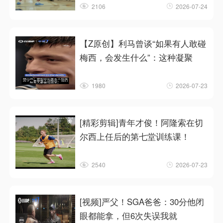
2106
2026-07-24
【Z原创】利马曾谈“如果有人敢碰
梅西，会发生什么”：这种凝聚
1980
2026-07-23
[精彩剪辑]青年才俊！阿隆索在切
尔西上任后的第七堂训练课！
2540
2026-07-23
[视频]严父！SGA爸爸：30分他闭
眼都能拿，但6次失误我就