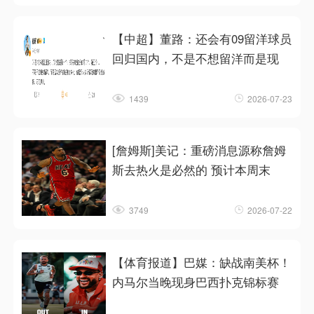
【中超】董路：还会有09留洋球员
回归国内，不是不想留洋而是现
1439
2026-07-23
[詹姆斯]美记：重磅消息源称詹姆
斯去热火是必然的 预计本周末
3749
2026-07-22
【体育报道】巴媒：缺战南美杯！
内马尔当晚现身巴西扑克锦标赛