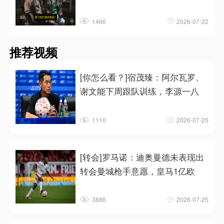
1466
2026-07-22
推荐视频
[你怎么看？]宿茂臻：阿尔瓦罗、
谢文能下周跟队训练，李源一八
1110
2026-07-25
[转会]罗马诺：迪奥曼德未表现出
转会曼城枪手意愿，皇马1亿欧
3886
2026-07-25