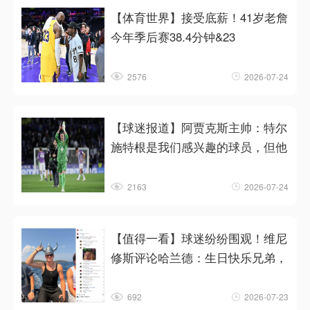
【体育世界】接受底薪！41岁老詹
今年季后赛38.4分钟&23
2576
2026-07-24
【球迷报道】阿贾克斯主帅：特尔
施特根是我们感兴趣的球员，但他
2163
2026-07-24
【值得一看】球迷纷纷围观！维尼
修斯评论哈兰德：生日快乐兄弟，
692
2026-07-23