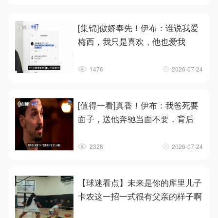
[集锦]傲娇奉先！伊布：谁说我爱
梅西，我只是喜欢，他也爱我
1476
2026-07-24
[值得一看]真香！伊布：我爸死要
面子，送他奔驰当面不要，背后
2328
2026-07-24
【球迷看点】未来是你的库里儿子
卡农这一招一式很有父亲的样子啊