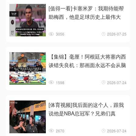
[值得一看]卡塞米罗：我期待能帮
助梅西，他是足球历史上最伟大
3056
2026-07-25
【集锦】毫厘！阿根廷大将塞内西
谈错失良机：那画面永远不会从脑
1598
2026-07-24
[体育视频]我后面的这个人，跟我
说他是NBA总冠军？兄弟们真
2670
2026-07-24