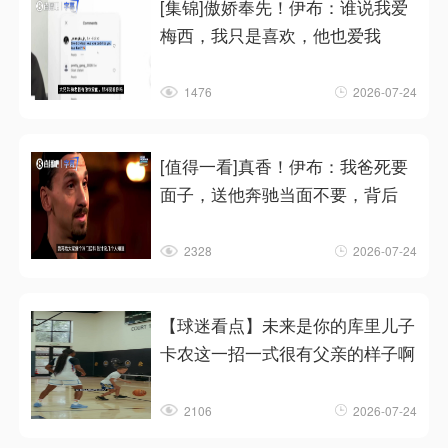
[集锦]傲娇奉先！伊布：谁说我爱
梅西，我只是喜欢，他也爱我
1476
2026-07-24
[值得一看]真香！伊布：我爸死要
面子，送他奔驰当面不要，背后
2328
2026-07-24
【球迷看点】未来是你的库里儿子
卡农这一招一式很有父亲的样子啊
2106
2026-07-24