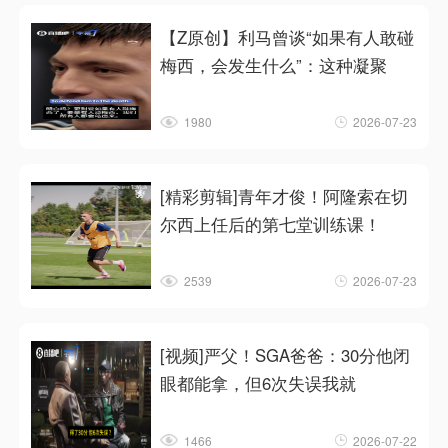
【Z原创】利马曾谈“如果有人敢碰
梅西，会发生什么”：这种凝聚
1980
2026-07-23
[精彩剪辑]青年才俊！阿隆索在切
尔西上任后的第七堂训练课！
2539
2026-07-23
[视频]严父！SGA爸爸：30分他闭
眼都能拿，但6次失误我就
1466
2026-07-22