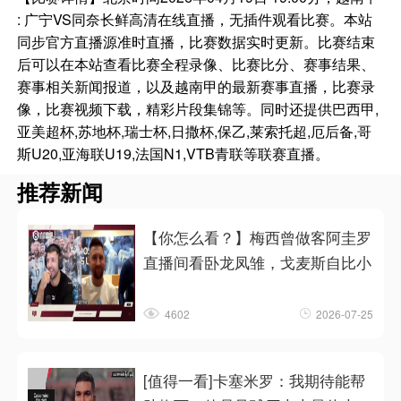
: 广宁VS同奈长鲜高清在线直播，无插件观看比赛。本站
同步官方直播源准时直播，比赛数据实时更新。比赛结束
后可以在本站查看比赛全程录像、比赛比分、赛事结果、
赛事相关新闻报道，以及越南甲的最新赛事直播，比赛录
像，比赛视频下载，精彩片段集锦等。同时还提供巴西甲,
亚美超杯,苏地杯,瑞士杯,日撒杯,保乙,莱索托超,厄后备,哥
斯U20,亚海联U19,法国N1,VTB青联等联赛直播。
推荐新闻
【你怎么看？】梅西曾做客阿圭罗
直播间看卧龙凤雏，戈麦斯自比小
4602
2026-07-25
[值得一看]卡塞米罗：我期待能帮