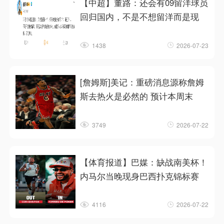
【中超】董路：还会有09留洋球员
回归国内，不是不想留洋而是现
1438
2026-07-23
[詹姆斯]美记：重磅消息源称詹姆
斯去热火是必然的 预计本周末
3749
2026-07-22
【体育报道】巴媒：缺战南美杯！
内马尔当晚现身巴西扑克锦标赛
4116
2026-07-22