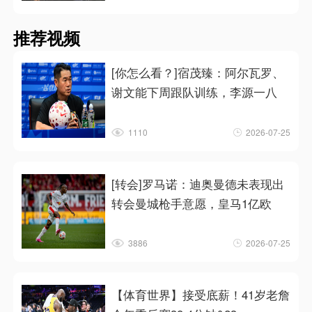
推荐视频
[你怎么看？]宿茂臻：阿尔瓦罗、
谢文能下周跟队训练，李源一八
1110
2026-07-25
[转会]罗马诺：迪奥曼德未表现出
转会曼城枪手意愿，皇马1亿欧
3886
2026-07-25
【体育世界】接受底薪！41岁老詹