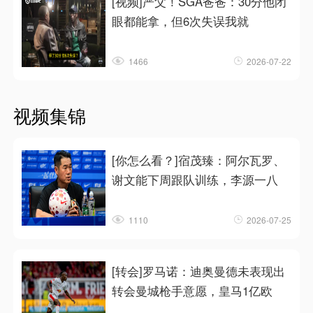
[视频]严父！SGA爸爸：30分他闭
眼都能拿，但6次失误我就
1466
2026-07-22
视频集锦
[你怎么看？]宿茂臻：阿尔瓦罗、
谢文能下周跟队训练，李源一八
1110
2026-07-25
[转会]罗马诺：迪奥曼德未表现出
转会曼城枪手意愿，皇马1亿欧