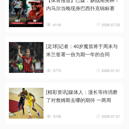
【体育报道】巴媒：缺战南美杯！
内马尔当晚现身巴西扑克锦标赛
4116
2026-07-22
[足球]记者：40岁魔笛将于周末与
米兰签署一份为期一年的合同
3773
2026-07-21
[精彩资讯]媒体人：漫长等待消磨
了对詹姆斯去哪的期待 一两周
3158
2026-07-21