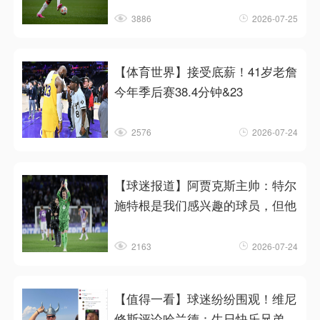
3886
2026-07-25
【体育世界】接受底薪！41岁老詹
今年季后赛38.4分钟&23
2576
2026-07-24
【球迷报道】阿贾克斯主帅：特尔
施特根是我们感兴趣的球员，但他
2163
2026-07-24
【值得一看】球迷纷纷围观！维尼
修斯评论哈兰德：生日快乐兄弟，