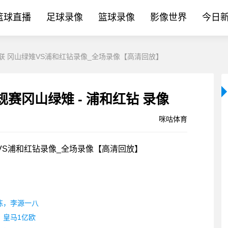
篮球直播
足球录像
篮球录像
影像世界
今日
_日职联 冈山绿雉VS浦和红钻录像_全场录像【高清回放】
[咪咕体育]- 06-06 日职联常规赛冈山绿雉 - 浦和红钻 录像
咪咕体育
绿雉VS浦和红钻录像_全场录像【高清回放】
练，李源一八
，皇马1亿欧