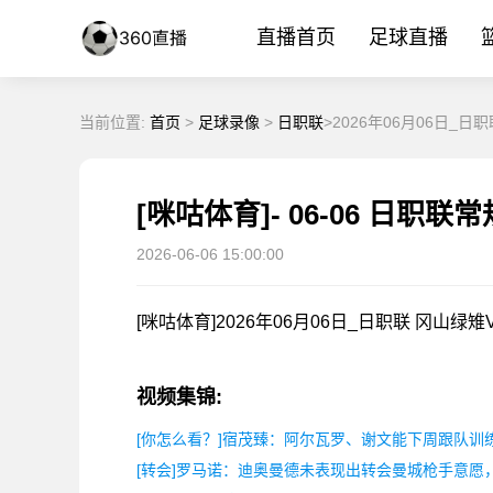
直播首页
足球直播
当前位置:
首页
>
足球录像
>
日职联
>2026年06月06日
2026-06-06 15:00:00
[咪咕体育]2026年06月06日_日职联 冈山
视频集锦:
[你怎么看？]宿茂臻：阿尔瓦罗、谢文能下周跟队训
[转会]罗马诺：迪奥曼德未表现出转会曼城枪手意愿