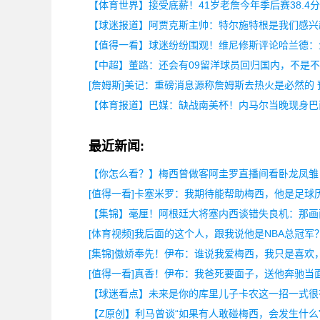
【体育世界】接受底薪！41岁老詹今年季后赛38.4分
【球迷报道】阿贾克斯主帅：特尔施特根是我们感兴
【值得一看】球迷纷纷围观！维尼修斯评论哈兰德：
【中超】董路：还会有09留洋球员回归国内，不是
[詹姆斯]美记：重磅消息源称詹姆斯去热火是必然的
【体育报道】巴媒：缺战南美杯！内马尔当晚现身巴
最近新闻:
【你怎么看？】梅西曾做客阿圭罗直播间看卧龙凤雏
[值得一看]卡塞米罗：我期待能帮助梅西，他是足球
【集锦】毫厘！阿根廷大将塞内西谈错失良机：那画
[体育视频]我后面的这个人，跟我说他是NBA总冠军
[集锦]傲娇奉先！伊布：谁说我爱梅西，我只是喜欢
[值得一看]真香！伊布：我爸死要面子，送他奔驰当
【球迷看点】未来是你的库里儿子卡农这一招一式很
【Z原创】利马曾谈“如果有人敢碰梅西，会发生什么