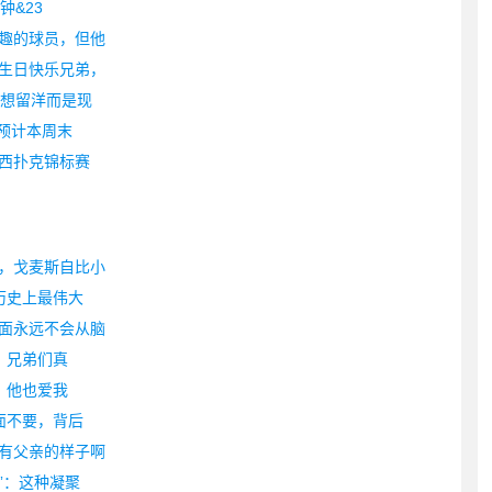
钟&23
趣的球员，但他
生日快乐兄弟，
不想留洋而是现
 预计本周末
西扑克锦标赛
，戈麦斯自比小
历史上最伟大
面永远不会从脑
？兄弟们真
，他也爱我
面不要，背后
有父亲的样子啊
”：这种凝聚