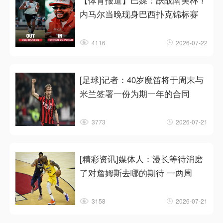
【体育报道】巴媒：缺战南美杯！
内马尔当晚现身巴西扑克锦标赛
4116
2026-07-22
[足球]记者：40岁魔笛将于周末与
米兰签署一份为期一年的合同
3773
2026-07-21
[精彩资讯]媒体人：漫长等待消磨
了对詹姆斯去哪的期待 一两周
3158
2026-07-21