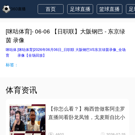
首页
足球直播
篮球直播
足
[咪咕体育]- 06-06 【日职联】大阪钢巴 - 东京绿
茵 录像
咪咕体
[咪咕体育]2026年06月06日_日职联 大阪钢巴VS东京绿茵录像_全场
育
录像【全场回放】
标签：
体育资讯
【你怎么看？】梅西曾做客阿圭罗
直播间看卧龙凤雏，戈麦斯自比小
4602
2026-07-25