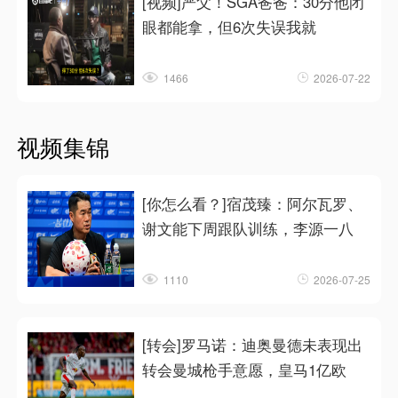
[视频]严父！SGA爸爸：30分他闭
眼都能拿，但6次失误我就
1466
2026-07-22
视频集锦
[你怎么看？]宿茂臻：阿尔瓦罗、
谢文能下周跟队训练，李源一八
1110
2026-07-25
[转会]罗马诺：迪奥曼德未表现出
转会曼城枪手意愿，皇马1亿欧