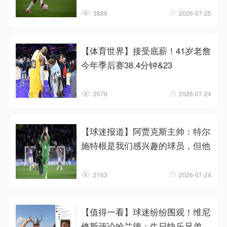
3886
2026-07-25
【体育世界】接受底薪！41岁老詹
今年季后赛38.4分钟&23
2576
2026-07-24
【球迷报道】阿贾克斯主帅：特尔
施特根是我们感兴趣的球员，但他
2163
2026-07-24
【值得一看】球迷纷纷围观！维尼
修斯评论哈兰德：生日快乐兄弟，