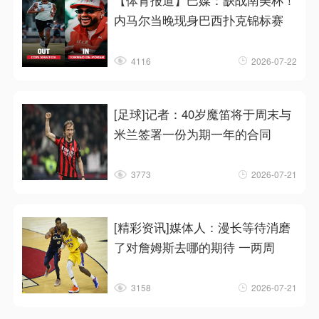
【体育报道】巴媒：缺战南美杯！
内马尔当晚现身巴西扑克锦标赛
4116
2026-07-22
[足球]记者：40岁魔笛将于周末与
米兰签署一份为期一年的合同
3773
2026-07-21
[精彩资讯]媒体人：漫长等待消磨
了对詹姆斯去哪的期待 一两周
3158
2026-07-21