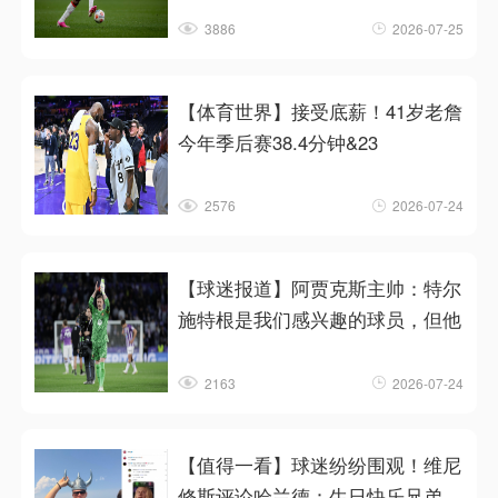
3886
2026-07-25
【体育世界】接受底薪！41岁老詹
今年季后赛38.4分钟&23
2576
2026-07-24
【球迷报道】阿贾克斯主帅：特尔
施特根是我们感兴趣的球员，但他
2163
2026-07-24
【值得一看】球迷纷纷围观！维尼
修斯评论哈兰德：生日快乐兄弟，