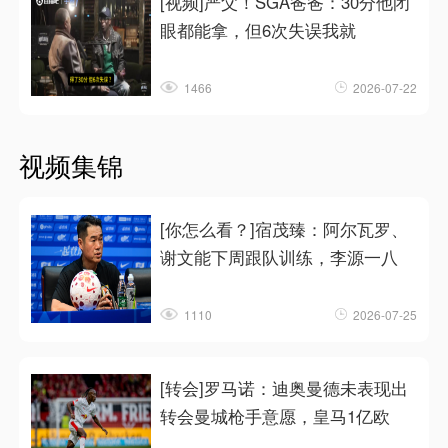
[视频]严父！SGA爸爸：30分他闭
眼都能拿，但6次失误我就
1466
2026-07-22
视频集锦
[你怎么看？]宿茂臻：阿尔瓦罗、
谢文能下周跟队训练，李源一八
1110
2026-07-25
[转会]罗马诺：迪奥曼德未表现出
转会曼城枪手意愿，皇马1亿欧