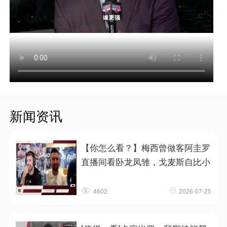
新闻资讯
【你怎么看？】梅西曾做客阿圭罗
直播间看卧龙凤雏，戈麦斯自比小
4602
2026-07-25