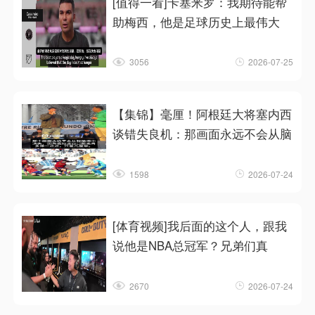
[值得一看]卡塞米罗：我期待能帮
助梅西，他是足球历史上最伟大
3056
2026-07-25
【集锦】毫厘！阿根廷大将塞内西
谈错失良机：那画面永远不会从脑
1598
2026-07-24
[体育视频]我后面的这个人，跟我
说他是NBA总冠军？兄弟们真
2670
2026-07-24