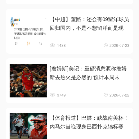
【中超】董路：还会有09留洋球员
回归国内，不是不想留洋而是现
1438
2026-07-23
[詹姆斯]美记：重磅消息源称詹姆
斯去热火是必然的 预计本周末
3749
2026-07-22
【体育报道】巴媒：缺战南美杯！
内马尔当晚现身巴西扑克锦标赛