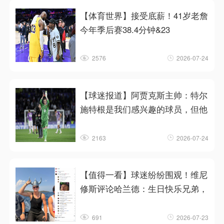
【体育世界】接受底薪！41岁老詹
今年季后赛38.4分钟&23
2576
2026-07-24
【球迷报道】阿贾克斯主帅：特尔
施特根是我们感兴趣的球员，但他
2163
2026-07-24
【值得一看】球迷纷纷围观！维尼
修斯评论哈兰德：生日快乐兄弟，
691
2026-07-23