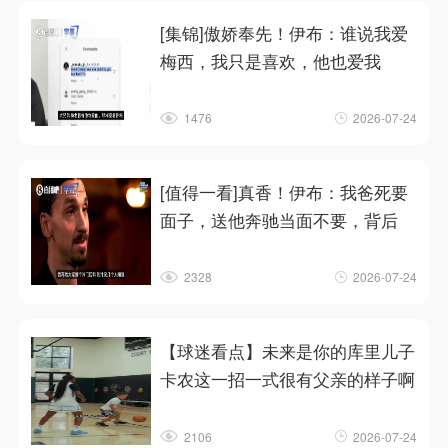
[集锦]傲娇奉先！伊布：谁说我爱
梅西，我只是喜欢，他也爱我
1476
2026-07-24
[值得一看]真香！伊布：我爸死要
面子，送他奔驰当面不要，背后
2328
2026-07-24
【球迷看点】未来是你的库里儿子
卡农这一招一式很有父亲的样子啊
2106
2026-07-24