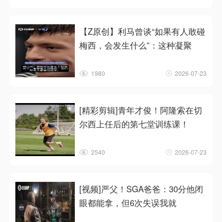
【Z原创】利马曾谈“如果有人敢碰
梅西，会发生什么”：这种凝聚
1980
2026-07-23
[精彩剪辑]青年才俊！阿隆索在切
尔西上任后的第七堂训练课！
2540
2026-07-23
[视频]严父！SGA爸爸：30分他闭
眼都能拿，但6次失误我就