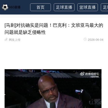
首页
足球直播
篮球直播
足
[马刺]对抗确实是问题！巴克利：文班亚马最大的
问题就是缺乏侵略性
网友上传
2026-06-04