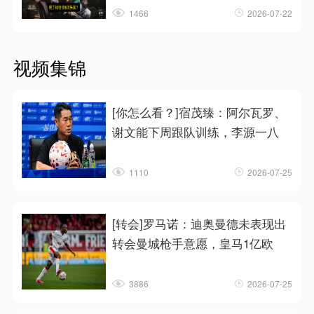
1466
2026-07-22
视频集锦
[你怎么看？]宿茂臻：阿尔瓦罗、
谢文能下周跟队训练，李源一八
1110
2026-07-25
[转会]罗马诺：迪奥曼德未表现出
转会曼城枪手意愿，皇马1亿欧
3886
2026-07-25