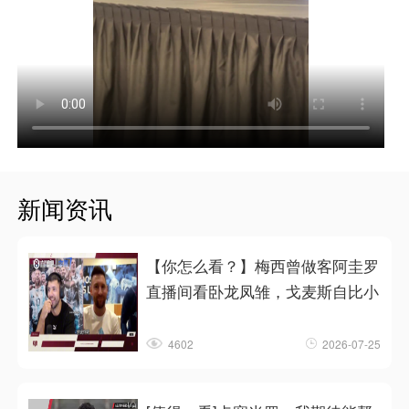
新闻资讯
【你怎么看？】梅西曾做客阿圭罗
直播间看卧龙凤雏，戈麦斯自比小
4602
2026-07-25