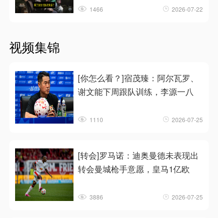
1466
2026-07-22
视频集锦
[你怎么看？]宿茂臻：阿尔瓦罗、
谢文能下周跟队训练，李源一八
1110
2026-07-25
[转会]罗马诺：迪奥曼德未表现出
转会曼城枪手意愿，皇马1亿欧
3886
2026-07-25