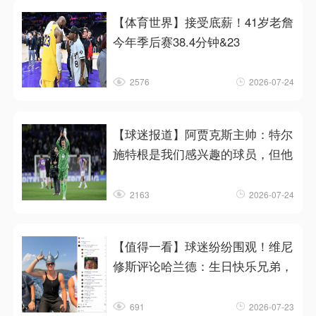
【体育世界】接受底薪！41岁老詹
今年季后赛38.4分钟&23
2576
2026-07-24
【球迷报道】阿贾克斯主帅：特尔
施特根是我们感兴趣的球员，但他
2163
2026-07-24
【值得一看】球迷纷纷围观！维尼
修斯评论哈兰德：生日快乐兄弟，
691
2026-07-23