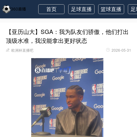
首页
足球直播
篮球直播
足
【亚历山大】SGA：我为队友们骄傲，他们打出
顶级水准，我没能拿出更好状态
欧洲杯直播吧
2026-05-31