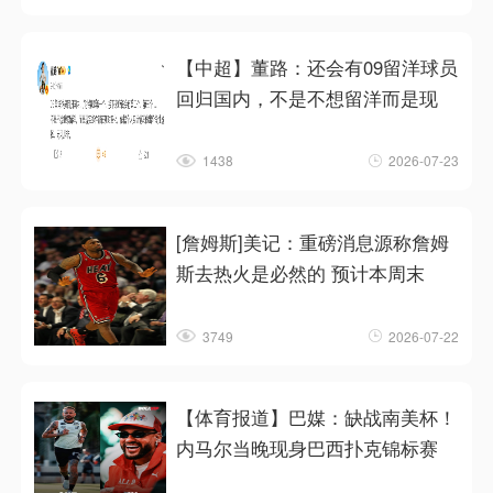
【中超】董路：还会有09留洋球员
回归国内，不是不想留洋而是现
1438
2026-07-23
[詹姆斯]美记：重磅消息源称詹姆
斯去热火是必然的 预计本周末
3749
2026-07-22
【体育报道】巴媒：缺战南美杯！
内马尔当晚现身巴西扑克锦标赛