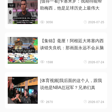
[值得一看]卡塞米罗：我期待能帮
助梅西，他是足球历史上最伟大
3056
2026-07-25
【集锦】毫厘！阿根廷大将塞内西
谈错失良机：那画面永远不会从脑
1598
2026-07-24
[体育视频]我后面的这个人，跟我
说他是NBA总冠军？兄弟们真
2670
2026-07-24