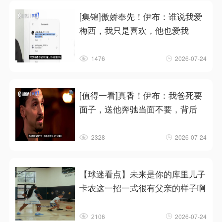
[集锦]傲娇奉先！伊布：谁说我爱
梅西，我只是喜欢，他也爱我
1476
2026-07-24
[值得一看]真香！伊布：我爸死要
面子，送他奔驰当面不要，背后
2328
2026-07-24
【球迷看点】未来是你的库里儿子
卡农这一招一式很有父亲的样子啊
2106
2026-07-24