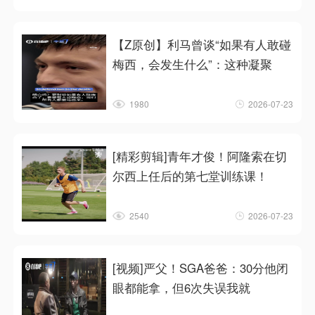
【Z原创】利马曾谈“如果有人敢碰
梅西，会发生什么”：这种凝聚
1980
2026-07-23
[精彩剪辑]青年才俊！阿隆索在切
尔西上任后的第七堂训练课！
2540
2026-07-23
[视频]严父！SGA爸爸：30分他闭
眼都能拿，但6次失误我就