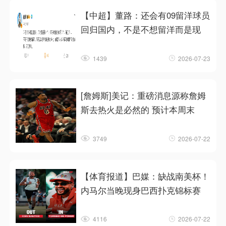
【中超】董路：还会有09留洋球员
回归国内，不是不想留洋而是现
1439
2026-07-23
[詹姆斯]美记：重磅消息源称詹姆
斯去热火是必然的 预计本周末
3749
2026-07-22
【体育报道】巴媒：缺战南美杯！
内马尔当晚现身巴西扑克锦标赛
4116
2026-07-22