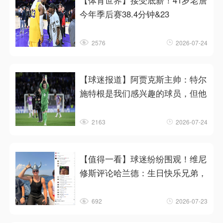
【体育世界】接受底薪！41岁老詹
今年季后赛38.4分钟&23
2576
2026-07-24
【球迷报道】阿贾克斯主帅：特尔
施特根是我们感兴趣的球员，但他
2163
2026-07-24
【值得一看】球迷纷纷围观！维尼
修斯评论哈兰德：生日快乐兄弟，
692
2026-07-23