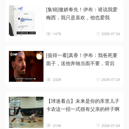
[集锦]傲娇奉先！伊布：谁说我爱
梅西，我只是喜欢，他也爱我
1476
2026-07-24
[值得一看]真香！伊布：我爸死要
面子，送他奔驰当面不要，背后
2328
2026-07-24
【球迷看点】未来是你的库里儿子
卡农这一招一式很有父亲的样子啊
2106
2026-07-24