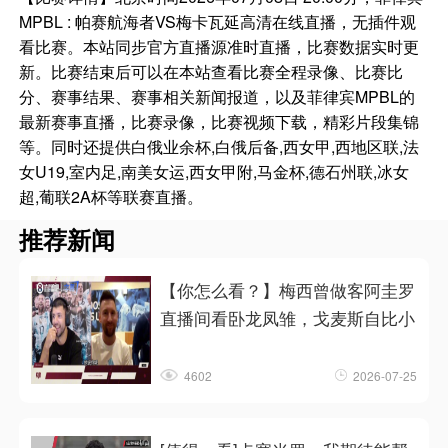
MPBL : 帕赛航海者VS梅卡瓦延高清在线直播，无插件观
看比赛。本站同步官方直播源准时直播，比赛数据实时更
新。比赛结束后可以在本站查看比赛全程录像、比赛比
分、赛事结果、赛事相关新闻报道，以及菲律宾MPBL的
最新赛事直播，比赛录像，比赛视频下载，精彩片段集锦
等。同时还提供白俄业余杯,白俄后备,西女甲,西地区联,法
女U19,室内足,南美女运,西女甲附,马金杯,德石州联,冰女
超,葡联2A杯等联赛直播。
推荐新闻
【你怎么看？】梅西曾做客阿圭罗
直播间看卧龙凤雏，戈麦斯自比小
4602
2026-07-25