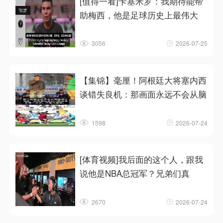
[值得一看]卡塞米罗：我期待能帮
助梅西，他是足球历史上最伟大
3056
2026-07-25
【集锦】毫厘！阿根廷大将塞内西
谈错失良机：那画面永远不会从脑
1598
2026-07-24
[体育视频]我后面的这个人，跟我
说他是NBA总冠军？兄弟们真
2670
2026-07-24