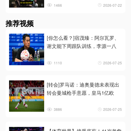
1466
2026-07-22
推荐视频
[你怎么看？]宿茂臻：阿尔瓦罗、
谢文能下周跟队训练，李源一八
1110
2026-07-25
[转会]罗马诺：迪奥曼德未表现出
转会曼城枪手意愿，皇马1亿欧
3886
2026-07-25