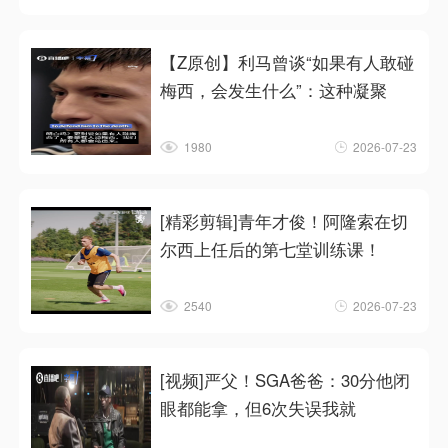
【Z原创】利马曾谈“如果有人敢碰
梅西，会发生什么”：这种凝聚
1980
2026-07-23
[精彩剪辑]青年才俊！阿隆索在切
尔西上任后的第七堂训练课！
2540
2026-07-23
[视频]严父！SGA爸爸：30分他闭
眼都能拿，但6次失误我就