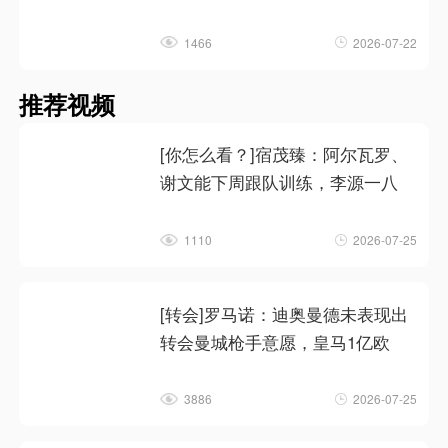
1466
2026-07-22
推荐视频
[你怎么看？]宿茂臻：阿尔瓦罗、
谢文能下周跟队训练，李源一八
1110
2026-07-25
[转会]罗马诺：迪奥曼德未表现出
转会曼城枪手意愿，皇马1亿欧
3886
2026-07-25