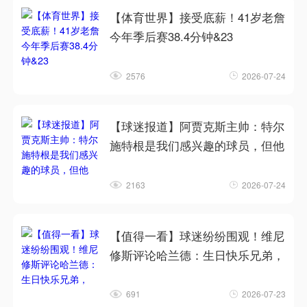
【体育世界】接受底薪！41岁老詹
今年季后赛38.4分钟&23
2576
2026-07-24
【球迷报道】阿贾克斯主帅：特尔
施特根是我们感兴趣的球员，但他
2163
2026-07-24
【值得一看】球迷纷纷围观！维尼
修斯评论哈兰德：生日快乐兄弟，
691
2026-07-23