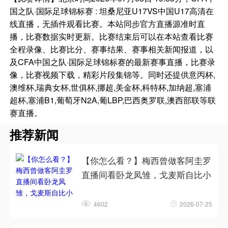
国之队·国际足球锦标赛 : 坦桑尼亚U17VS中国U17高清在
线直播，无插件观看比赛。本站同步官方直播源准时直
播，比赛数据实时更新。比赛结束后可以在本站查看比赛
全程录像、比赛比分、赛事结果、赛事相关新闻报道，以
及CFA中国之队·国际足球锦标赛的最新赛事直播，比赛录
像，比赛视频下载，精彩片段集锦等。同时还提供意丙杯,
澳维杯,瑞典女杯,世俱杯,挪超,美金杯,科特杯,加纳超,塞浦
超杯,塞浦B1,葡萄牙N2A,葡LBP,巴西奥罗联,澳西部联等联
赛直播。
推荐新闻
【你怎么看？】梅西曾做客阿圭罗
直播间看卧龙凤雏，戈麦斯自比小
4602
2026-07-25