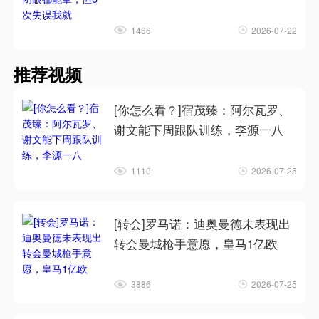
1466
2026-07-22
推荐视频
[你怎么看？]宿茂臻：阿尔瓦罗、
谢文能下周跟队训练，李源一八
1110
2026-07-25
[转会]罗马诺：迪奥曼德未表现出
转会曼城枪手意愿，皇马1亿欧
3886
2026-07-25