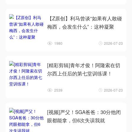
【Z原创】利马曾谈“如果有人敢碰
梅西，会发生什么”：这种凝聚
1980
2026-07-23
[精彩剪辑]青年才俊！阿隆索在切
尔西上任后的第七堂训练课！
2539
2026-07-23
[视频]严父！SGA爸爸：30分他闭
眼都能拿，但6次失误我就