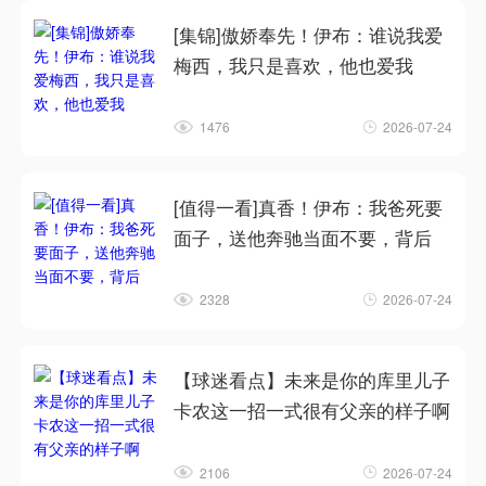
[集锦]傲娇奉先！伊布：谁说我爱
梅西，我只是喜欢，他也爱我
1476
2026-07-24
[值得一看]真香！伊布：我爸死要
面子，送他奔驰当面不要，背后
2328
2026-07-24
【球迷看点】未来是你的库里儿子
卡农这一招一式很有父亲的样子啊
2106
2026-07-24