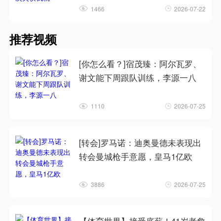
1466
2026-07-22
推荐视频
[你怎么看？]宿茂臻：阿尔瓦罗、
谢文能下周跟队训练，李源一八
1110
2026-07-25
[转会]罗马诺：迪奥曼德未表现出
转会曼城枪手意愿，皇马1亿欧
3886
2026-07-25