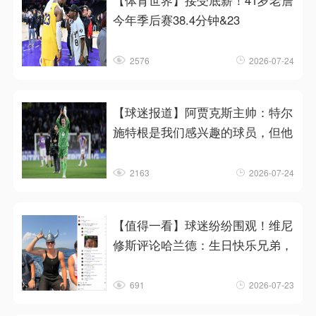
【体育世界】接受底薪！41岁老詹
今年季后赛38.4分钟&23
2576
2026-07-24
【球迷报道】阿贾克斯主帅：特尔
施特根是我们感兴趣的球员，但他
2163
2026-07-24
【值得一看】球迷纷纷围观！维尼
修斯评论哈兰德：生日快乐兄弟，
691
2026-07-23