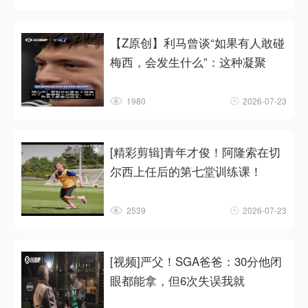
【Z原创】利马曾谈“如果有人敢碰
梅西，会发生什么”：这种凝聚
1980
2026-07-23
[精彩剪辑]青年才俊！阿隆索在切
尔西上任后的第七堂训练课！
2539
2026-07-23
[视频]严父！SGA爸爸：30分他闭
眼都能拿，但6次失误我就