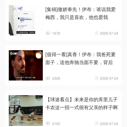
[集锦]傲娇奉先！伊布：谁说我爱
梅西，我只是喜欢，他也爱我
1476
2026-07-24
[值得一看]真香！伊布：我爸死要
面子，送他奔驰当面不要，背后
2328
2026-07-24
【球迷看点】未来是你的库里儿子
卡农这一招一式很有父亲的样子啊
2105
2026-07-24