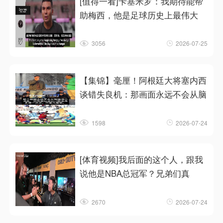
[值得一看]卡塞米罗：我期待能帮
助梅西，他是足球历史上最伟大
3056
2026-07-25
【集锦】毫厘！阿根廷大将塞内西
谈错失良机：那画面永远不会从脑
1598
2026-07-24
[体育视频]我后面的这个人，跟我
说他是NBA总冠军？兄弟们真
2670
2026-07-24