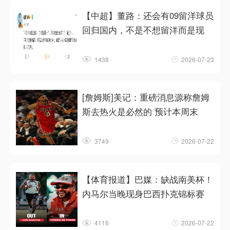
【中超】董路：还会有09留洋球员
回归国内，不是不想留洋而是现
1438
2026-07-23
[詹姆斯]美记：重磅消息源称詹姆
斯去热火是必然的 预计本周末
3749
2026-07-22
【体育报道】巴媒：缺战南美杯！
内马尔当晚现身巴西扑克锦标赛
4116
2026-07-22