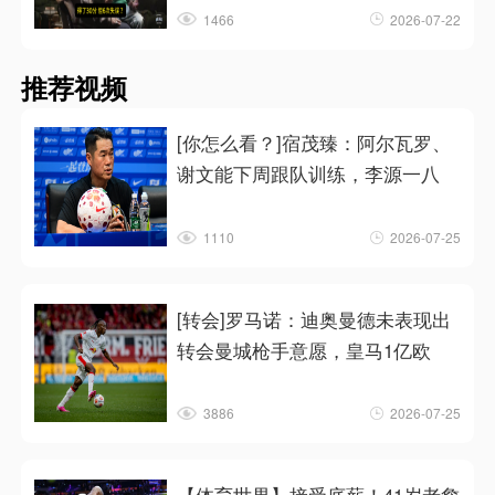
1466
2026-07-22
推荐视频
[你怎么看？]宿茂臻：阿尔瓦罗、
谢文能下周跟队训练，李源一八
1110
2026-07-25
[转会]罗马诺：迪奥曼德未表现出
转会曼城枪手意愿，皇马1亿欧
3886
2026-07-25