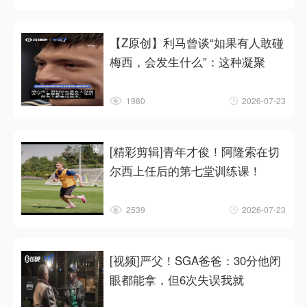
【Z原创】利马曾谈“如果有人敢碰
梅西，会发生什么”：这种凝聚
1980
2026-07-23
[精彩剪辑]青年才俊！阿隆索在切
尔西上任后的第七堂训练课！
2539
2026-07-23
[视频]严父！SGA爸爸：30分他闭
眼都能拿，但6次失误我就