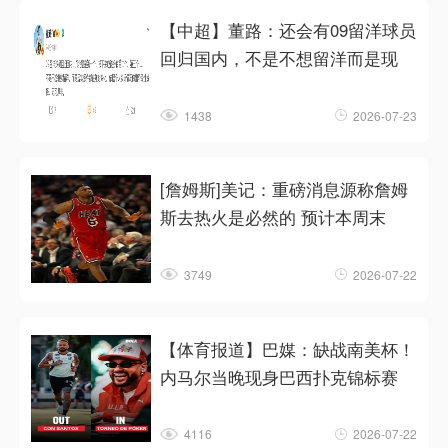
【中超】董路：还会有09留洋球员
回归国内，不是不想留洋而是现
1438
2026-07-23
[詹姆斯]美记：重磅消息源称詹姆
斯去热火是必然的 预计本周末
3749
2026-07-22
【体育报道】巴媒：缺战南美杯！
内马尔当晚现身巴西扑克锦标赛
4116
2026-07-22