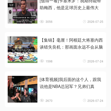
[值得一看]卡塞米罗：我期待能帮
助梅西，他是足球历史上最伟大
3056
2026-07-25
【集锦】毫厘！阿根廷大将塞内西
谈错失良机：那画面永远不会从脑
1598
2026-07-24
[体育视频]我后面的这个人，跟我
说他是NBA总冠军？兄弟们真
2670
2026-07-24