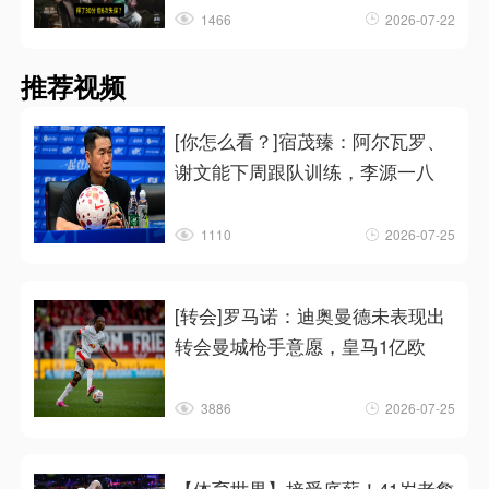
1466
2026-07-22
推荐视频
[你怎么看？]宿茂臻：阿尔瓦罗、
谢文能下周跟队训练，李源一八
1110
2026-07-25
[转会]罗马诺：迪奥曼德未表现出
转会曼城枪手意愿，皇马1亿欧
3886
2026-07-25