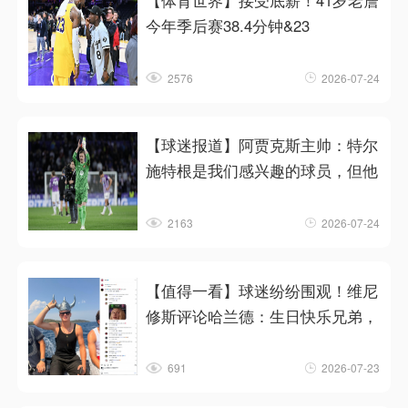
【体育世界】接受底薪！41岁老詹
今年季后赛38.4分钟&23
2576
2026-07-24
【球迷报道】阿贾克斯主帅：特尔
施特根是我们感兴趣的球员，但他
2163
2026-07-24
【值得一看】球迷纷纷围观！维尼
修斯评论哈兰德：生日快乐兄弟，
691
2026-07-23