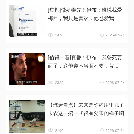
[集锦]傲娇奉先！伊布：谁说我爱
梅西，我只是喜欢，他也爱我
1476
2026-07-24
[值得一看]真香！伊布：我爸死要
面子，送他奔驰当面不要，背后
2328
2026-07-24
【球迷看点】未来是你的库里儿子
卡农这一招一式很有父亲的样子啊
2106
2026-07-24